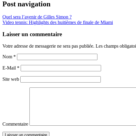
Post navigation
Quel sera l’avenir de Gilles Simon ?
Video tennis: Highlights des huitièmes de finale de Miami
Laisser un commentaire
Votre adresse de messagerie ne sera pas publiée. Les champs obligato
Nom
*
E-Mail
*
Site web
Commentaire