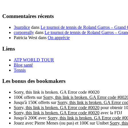
Commentaires récents
3surplice
dans
Le tournoi de tennis de Roland Garros – Grand
corporeally
dans
Le tournoi de tennis de Roland Garros – Gra
Patricia West
dans
On apprécie
Liens
ATP WORLD TOUR
Blog santé
Tennis
Les bonus des bookmakers
Sorry, this link is broken. GA Error code #0020
100€ offerts sur
Sorry, this link is broken. GA Error code #002
Jusqu'à 150€ offerts sur
Sorry, this link is broken. GA Error c
Sorry, this link is broken. GA Error code #0020
pour obtenir 10
Sorry, this link is broken. GA Error code #0020
avec la FDJ
Jusqu'à 200€ avec
Sorry, this link is broken. GA Error code #0
Jouez avec Pierre Menes (ou pas) et 100€ sur Unibet
Sorry, thi