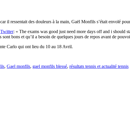
car il ressentait des douleurs à la main, Gaël Monfils s’était envolé p
e
Twitter
: «
The exams was good just need more days off and i should s
nt bons et qu’il a besoin de quelques jours de repos avant de pouvoir 
te Carlo qui ont lieu du 10 au 18 Avril.
ils
,
Gael monfils
,
gael monfils blessé
,
résultats tennis et actualité tennis