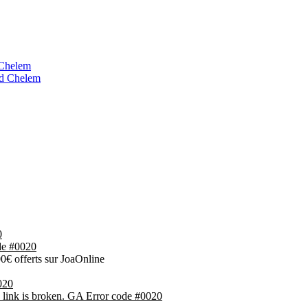
 Chelem
nd Chelem
0
ode #0020
0€ offerts sur JoaOnline
020
s link is broken. GA Error code #0020