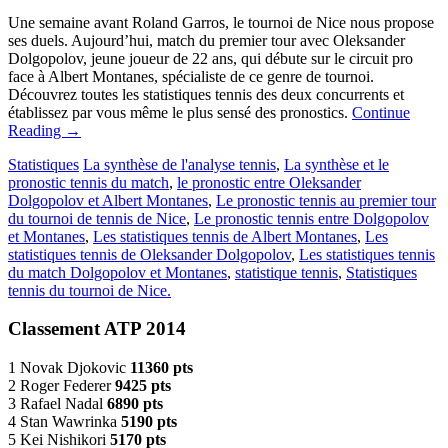
Une semaine avant Roland Garros, le tournoi de Nice nous propose
ses duels. Aujourd’hui, match du premier tour avec Oleksander
Dolgopolov, jeune joueur de 22 ans, qui débute sur le circuit pro
face à Albert Montanes, spécialiste de ce genre de tournoi.
Découvrez toutes les statistiques tennis des deux concurrents et
établissez par vous même le plus sensé des pronostics.
Continue
Reading
→
Statistiques
La synthèse de l'analyse tennis
,
La synthèse et le
pronostic tennis du match
,
le pronostic entre Oleksander
Dolgopolov et Albert Montanes
,
Le pronostic tennis au premier tour
du tournoi de tennis de Nice
,
Le pronostic tennis entre Dolgopolov
et Montanes
,
Les statistiques tennis de Albert Montanes
,
Les
statistiques tennis de Oleksander Dolgopolov
,
Les statistiques tennis
du match Dolgopolov et Montanes
,
statistique tennis
,
Statistiques
tennis du tournoi de Nice.
Classement ATP 2014
1 Novak Djokovic
11360 pts
2 Roger Federer
9425 pts
3 Rafael Nadal
6890 pts
4 Stan Wawrinka
5190 pts
5 Kei Nishikori
5170 pts