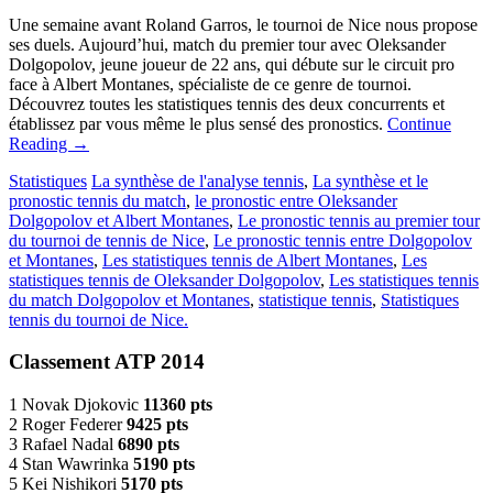
Une semaine avant Roland Garros, le tournoi de Nice nous propose
ses duels. Aujourd’hui, match du premier tour avec Oleksander
Dolgopolov, jeune joueur de 22 ans, qui débute sur le circuit pro
face à Albert Montanes, spécialiste de ce genre de tournoi.
Découvrez toutes les statistiques tennis des deux concurrents et
établissez par vous même le plus sensé des pronostics.
Continue
Reading
→
Statistiques
La synthèse de l'analyse tennis
,
La synthèse et le
pronostic tennis du match
,
le pronostic entre Oleksander
Dolgopolov et Albert Montanes
,
Le pronostic tennis au premier tour
du tournoi de tennis de Nice
,
Le pronostic tennis entre Dolgopolov
et Montanes
,
Les statistiques tennis de Albert Montanes
,
Les
statistiques tennis de Oleksander Dolgopolov
,
Les statistiques tennis
du match Dolgopolov et Montanes
,
statistique tennis
,
Statistiques
tennis du tournoi de Nice.
Classement ATP 2014
1 Novak Djokovic
11360 pts
2 Roger Federer
9425 pts
3 Rafael Nadal
6890 pts
4 Stan Wawrinka
5190 pts
5 Kei Nishikori
5170 pts