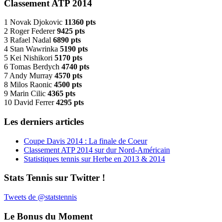
Classement ATP 2014
1 Novak Djokovic
11360 pts
2 Roger Federer
9425 pts
3 Rafael Nadal
6890 pts
4 Stan Wawrinka
5190 pts
5 Kei Nishikori
5170 pts
6 Tomas Berdych
4740 pts
7 Andy Murray
4570 pts
8 Milos Raonic
4500 pts
9 Marin Cilic
4365 pts
10 David Ferrer
4295 pts
Les derniers articles
Coupe Davis 2014 : La finale de Coeur
Classement ATP 2014 sur dur Nord-Américain
Statistiques tennis sur Herbe en 2013 & 2014
Stats Tennis sur Twitter !
Tweets de @statstennis
Le Bonus du Moment