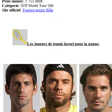
Prize money
: 1 755 000€
Catégorie
: ATP World Tour 500
Site officiel
:
Tournoi tennis Bâle
-
Les joueurs de tennis favori pour la gagne:
-