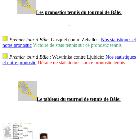
Les pronostics tennis du tournoi de Bâle:
-
Premier tour à Bâle
: Gasquet contre Zeballos:
Nos statistiques et
notre pronostic
Victoire de stats-tennis sur ce pronostic tennis
Premier tour à Bâle
: Wawrinka contre Ljubicic:
Nos statistiques
et notre pronostic
Défaite
de stats-tennis sur ce pronostic tennis
Le tableau du tournoi de tennis de Bâle:
-