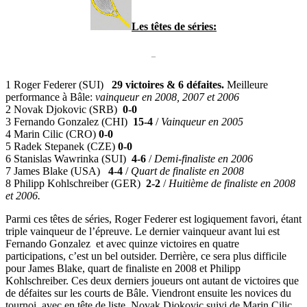
Les têtes de séries:
-
1 Roger Federer (SUI)
29 victoires & 6 défaites.
Meilleure
performance à Bâle:
vainqueur en 2008, 2007 et 2006
2 Novak Djokovic (SRB)
0-0
3 Fernando Gonzalez (CHI)
15-4
/
Vainqueur en 2005
4 Marin Cilic (CRO)
0-0
5 Radek Stepanek (CZE)
0-0
6 Stanislas Wawrinka (SUI)
4-6
/
Demi-finaliste en 2006
7 James Blake (USA)
4-4
/
Quart de finaliste en 2008
8 Philipp Kohlschreiber (GER)
2-2
/
Huitième de finaliste en 2008
et 2006.
Parmi ces têtes de séries, Roger Federer est logiquement favori, étant
triple vainqueur de l’épreuve. Le dernier vainqueur avant lui est
Fernando Gonzalez et avec quinze victoires en quatre
participations, c’est un bel outsider. Derrière, ce sera plus difficile
pour James Blake, quart de finaliste en 2008 et Philipp
Kohlschreiber. Ces deux derniers joueurs ont autant de victoires que
de défaites sur les courts de Bâle. Viendront ensuite les novices du
tournoi, avec en tête de liste, Novak Djokovic suivi de Marin Cilic