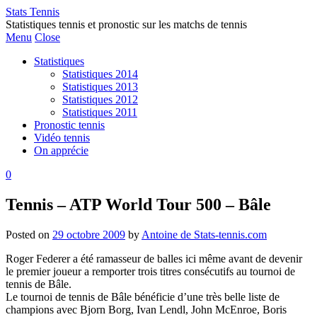
Stats Tennis
Statistiques tennis et pronostic sur les matchs de tennis
Menu
Close
Statistiques
Statistiques 2014
Statistiques 2013
Statistiques 2012
Statistiques 2011
Pronostic tennis
Vidéo tennis
On apprécie
0
Tennis – ATP World Tour 500 – Bâle
Posted on
29 octobre 2009
by
Antoine de Stats-tennis.com
Roger Federer a été ramasseur de balles ici même avant de devenir
le premier joueur a remporter trois titres consécutifs au tournoi de
tennis de Bâle.
Le tournoi de tennis de Bâle bénéficie d’une très belle liste de
champions avec Bjorn Borg, Ivan Lendl, John McEnroe, Boris