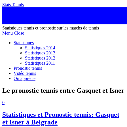
Stats Tennis
Statistiques tennis et pronostic sur les matchs de tennis
Menu
Close
Statistiques
Statistiques 2014
Statistiques 2013
Statistiques 2012
Statistiques 2011
Pronostic tennis
Vidéo tennis
On apprécie
Le pronostic tennis entre Gasquet et Isner
0
Statistiques et Pronostic tennis: Gasquet
et Isner à Belgrade