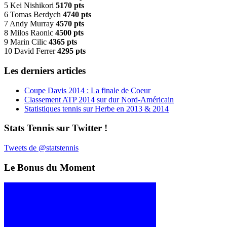
5 Kei Nishikori
5170 pts
6 Tomas Berdych
4740 pts
7 Andy Murray
4570 pts
8 Milos Raonic
4500 pts
9 Marin Cilic
4365 pts
10 David Ferrer
4295 pts
Les derniers articles
Coupe Davis 2014 : La finale de Coeur
Classement ATP 2014 sur dur Nord-Américain
Statistiques tennis sur Herbe en 2013 & 2014
Stats Tennis sur Twitter !
Tweets de @statstennis
Le Bonus du Moment