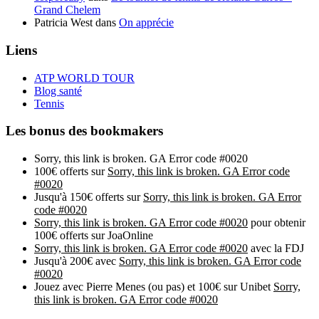
Grand Chelem
Patricia West
dans
On apprécie
Liens
ATP WORLD TOUR
Blog santé
Tennis
Les bonus des bookmakers
Sorry, this link is broken. GA Error code #0020
100€ offerts sur
Sorry, this link is broken. GA Error code
#0020
Jusqu'à 150€ offerts sur
Sorry, this link is broken. GA Error
code #0020
Sorry, this link is broken. GA Error code #0020
pour obtenir
100€ offerts sur JoaOnline
Sorry, this link is broken. GA Error code #0020
avec la FDJ
Jusqu'à 200€ avec
Sorry, this link is broken. GA Error code
#0020
Jouez avec Pierre Menes (ou pas) et 100€ sur Unibet
Sorry,
this link is broken. GA Error code #0020