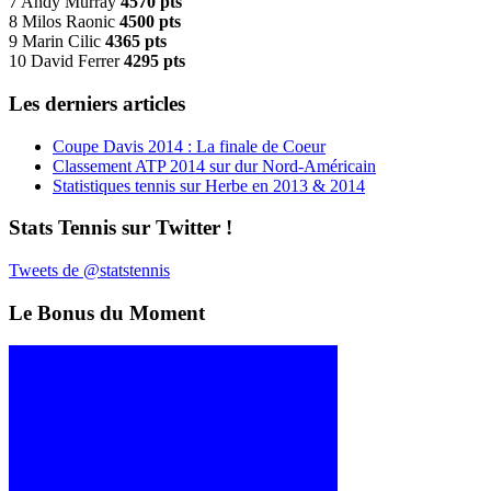
7 Andy Murray
4570 pts
8 Milos Raonic
4500 pts
9 Marin Cilic
4365 pts
10 David Ferrer
4295 pts
Les derniers articles
Coupe Davis 2014 : La finale de Coeur
Classement ATP 2014 sur dur Nord-Américain
Statistiques tennis sur Herbe en 2013 & 2014
Stats Tennis sur Twitter !
Tweets de @statstennis
Le Bonus du Moment