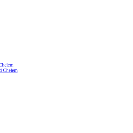
 Chelem
nd Chelem