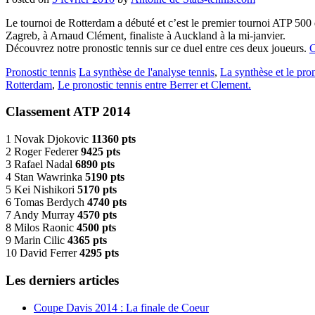
Le tournoi de Rotterdam a débuté et c’est le premier tournoi ATP 500 d
Zagreb, à Arnaud Clément, finaliste à Auckland à la mi-janvier.
Découvrez notre pronostic tennis sur ce duel entre ces deux joueurs.
C
Pronostic tennis
La synthèse de l'analyse tennis
,
La synthèse et le pro
Rotterdam
,
Le pronostic tennis entre Berrer et Clement.
Classement ATP 2014
1 Novak Djokovic
11360 pts
2 Roger Federer
9425 pts
3 Rafael Nadal
6890 pts
4 Stan Wawrinka
5190 pts
5 Kei Nishikori
5170 pts
6 Tomas Berdych
4740 pts
7 Andy Murray
4570 pts
8 Milos Raonic
4500 pts
9 Marin Cilic
4365 pts
10 David Ferrer
4295 pts
Les derniers articles
Coupe Davis 2014 : La finale de Coeur