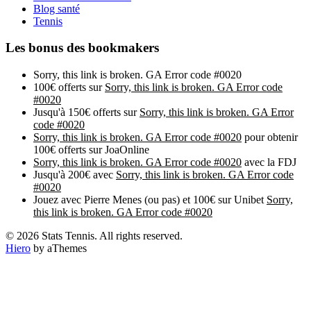
Blog santé
Tennis
Les bonus des bookmakers
Sorry, this link is broken. GA Error code #0020
100€ offerts sur
Sorry, this link is broken. GA Error code
#0020
Jusqu'à 150€ offerts sur
Sorry, this link is broken. GA Error
code #0020
Sorry, this link is broken. GA Error code #0020
pour obtenir
100€ offerts sur JoaOnline
Sorry, this link is broken. GA Error code #0020
avec la FDJ
Jusqu'à 200€ avec
Sorry, this link is broken. GA Error code
#0020
Jouez avec Pierre Menes (ou pas) et 100€ sur Unibet
Sorry,
this link is broken. GA Error code #0020
© 2026 Stats Tennis. All rights reserved.
Hiero
by aThemes