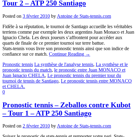
Tour 2 – ATP 250 Santiago
Posted on
3 février 2010
by
Antoine de Stats-tennis.com
Fidèle à sa réputation, le tournoi de Santiago accueille les véritables
terriens comme par exemple les deux argentins Juan Monaco et Juan
Ignacio Chela. Les deux joueurs s’affrontent pour accéder aux
quarts de finale de ce premier tournoi sur terre battue.
Stats-tennis vous livre son pronostic tennis ainsi que son indice de
confiance sur ce match.
Continue Reading
→
Pronostic tennis
La synthèse de l'analyse tennis
,
La synthèse et le
pronostic tennis du match
,
le pronostic entre Juan MONACO et
Juan Ignacio CHELA
,
Le pronostic tennis du premier tour du
tournoi de tennis de Santiago
,
Le pronostic tennis entre MONACO
et CHELA.
0
Pronostic tennis – Zeballos contre Kubot
– Tour 1 – ATP 250 Santiago
Posted on
2 février 2010
by
Antoine de Stats-tennis.com
Suivez le pronostic de stats-tennis et remporter votre pari. Stats-