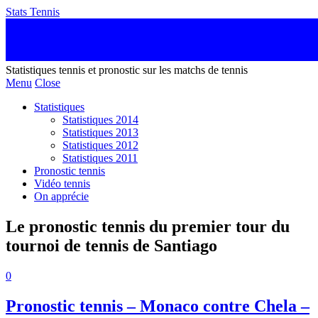
Stats Tennis
Statistiques tennis et pronostic sur les matchs de tennis
Menu
Close
Statistiques
Statistiques 2014
Statistiques 2013
Statistiques 2012
Statistiques 2011
Pronostic tennis
Vidéo tennis
On apprécie
Le pronostic tennis du premier tour du
tournoi de tennis de Santiago
0
Pronostic tennis – Monaco contre Chela –