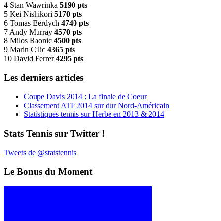
4 Stan Wawrinka
5190 pts
5 Kei Nishikori
5170 pts
6 Tomas Berdych
4740 pts
7 Andy Murray
4570 pts
8 Milos Raonic
4500 pts
9 Marin Cilic
4365 pts
10 David Ferrer
4295 pts
Les derniers articles
Coupe Davis 2014 : La finale de Coeur
Classement ATP 2014 sur dur Nord-Américain
Statistiques tennis sur Herbe en 2013 & 2014
Stats Tennis sur Twitter !
Tweets de @statstennis
Le Bonus du Moment