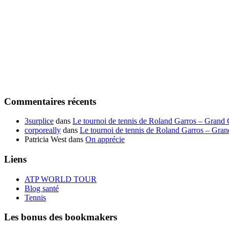
Commentaires récents
3surplice
dans
Le tournoi de tennis de Roland Garros – Grand
corporeally
dans
Le tournoi de tennis de Roland Garros – Gra
Patricia West
dans
On apprécie
Liens
ATP WORLD TOUR
Blog santé
Tennis
Les bonus des bookmakers