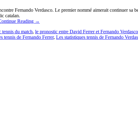
ontre Fernando Verdasco. Le premier nommé aimerait continuer sa belle s
ic catalan.
Continue Reading
→
c tennis du match
,
le pronostic entre David Ferrer et Fernando Verdasco
ues tennis de Fernando Ferrer
,
Les statistiques tennis de Fernando Verda