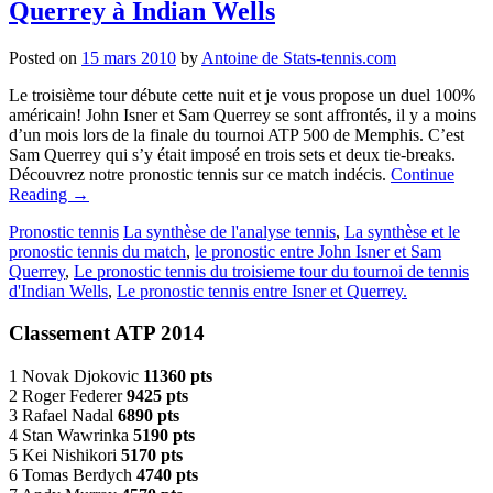
Querrey à Indian Wells
Posted on
15 mars 2010
by
Antoine de Stats-tennis.com
Le troisième tour débute cette nuit et je vous propose un duel 100%
américain! John Isner et Sam Querrey se sont affrontés, il y a moins
d’un mois lors de la finale du tournoi ATP 500 de Memphis. C’est
Sam Querrey qui s’y était imposé en trois sets et deux tie-breaks.
Découvrez notre pronostic tennis sur ce match indécis.
Continue
Reading
→
Pronostic tennis
La synthèse de l'analyse tennis
,
La synthèse et le
pronostic tennis du match
,
le pronostic entre John Isner et Sam
Querrey
,
Le pronostic tennis du troisieme tour du tournoi de tennis
d'Indian Wells
,
Le pronostic tennis entre Isner et Querrey.
Classement ATP 2014
1 Novak Djokovic
11360 pts
2 Roger Federer
9425 pts
3 Rafael Nadal
6890 pts
4 Stan Wawrinka
5190 pts
5 Kei Nishikori
5170 pts
6 Tomas Berdych
4740 pts