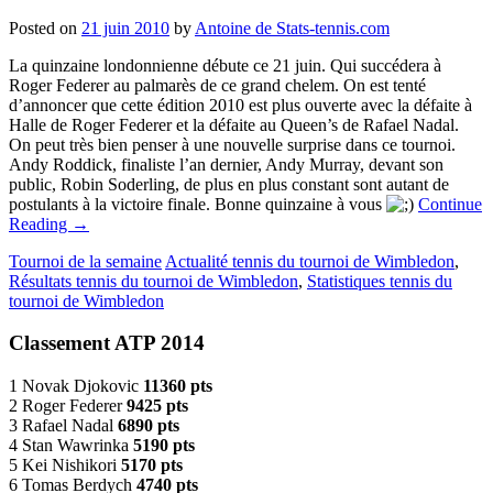
Posted on
21 juin 2010
by
Antoine de Stats-tennis.com
La quinzaine londonnienne débute ce 21 juin. Qui succédera à
Roger Federer au palmarès de ce grand chelem. On est tenté
d’annoncer que cette édition 2010 est plus ouverte avec la défaite à
Halle de Roger Federer et la défaite au Queen’s de Rafael Nadal.
On peut très bien penser à une nouvelle surprise dans ce tournoi.
Andy Roddick, finaliste l’an dernier, Andy Murray, devant son
public, Robin Soderling, de plus en plus constant sont autant de
postulants à la victoire finale. Bonne quinzaine à vous
Continue
Reading
→
Tournoi de la semaine
Actualité tennis du tournoi de Wimbledon
,
Résultats tennis du tournoi de Wimbledon
,
Statistiques tennis du
tournoi de Wimbledon
Classement ATP 2014
1 Novak Djokovic
11360 pts
2 Roger Federer
9425 pts
3 Rafael Nadal
6890 pts
4 Stan Wawrinka
5190 pts
5 Kei Nishikori
5170 pts
6 Tomas Berdych
4740 pts