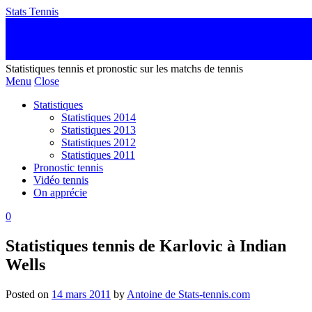
Stats Tennis
Statistiques tennis et pronostic sur les matchs de tennis
Menu
Close
Statistiques
Statistiques 2014
Statistiques 2013
Statistiques 2012
Statistiques 2011
Pronostic tennis
Vidéo tennis
On apprécie
0
Statistiques tennis de Karlovic à Indian
Wells
Posted on
14 mars 2011
by
Antoine de Stats-tennis.com