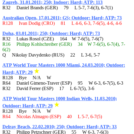
Zagreb, 31.01.2011; 250; Indoor: Hard; ATP: 113
R32 Daniel Brands (GER) 79 L 5-7, 7-6(3), 6-7(1)
Australian Open, 17.01.2011; GS; Outdoor: Hard; ATP: 73
R128 Ivan Dodig (CRO) 81 L 4-6, 6-3, 7-6(5), 4-6, 4-6
Doha, 03.01.2011; 250; Outdoor: Hard; ATP: 73
R32 Lukas Rosol (CZE) 164 W 7-6(5), 7-6(7)
R16 Philipp Kohlschreiber (GER) 34 W 7-6(5), 6-7(4), 7-
6(2)
Q Nikolay Davydenko (RUS) 22 L 3-6, 5-7
ATP World Tour Masters 1000 Miami, 24.03.2010; Outdoor:
Hard; ATP: 29
R128 Bye N/A W
R64 Daniel Gimeno-Traver (ESP) 95 W 6-3, 6-7(5), 6-3
R32 David Ferrer (ESP) 17 L 6-7(5), 3-6
ATP World Tour Masters 1000 Indian Wells, 11.03.2010;
Outdoor: Hard; ATP: 29
R128 Bye N/A W
R64 Nicolas Almagro (ESP) 40 L 5-7, 6-7(5)
Delray Beach, 22.02.2010; 250; Outdoor: Hard; ATP: 33
R32 Philipp Petzschner (GER) 55 W 6-3, 7-6(3)