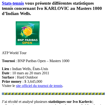
Stats-tennis
vous présente différentes statistiques
tennis concernant Ivo KARLOVIC au Masters 1000
d’Indian Wells.
ATP World Tour
Tournoi
: BNP Paribas Open – Masters 1000
Lieu :
Indian Wells, États-Unis
Date
: 10 mars au 20 mars 2011
Surface
: Hard Outdoor
Prize money
: $ 3,645,000
Visiter le
site officiel du tournoi de tennis
.
J’ai récolté et analysé plusieurs
statistiques sur Ivo Karlovic
;