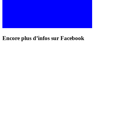
Encore plus d’infos sur Facebook