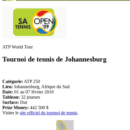
ATP World Tour
Tournoi de tennis de Johannesburg
-
Catégorie:
ATP 250
Lieu:
Johannesburg, Afrique du Sud
Date:
01 au 07 février 2010
Tableau:
32 joueurs
Surface:
Dur
Prize Money:
442 500 $
Visiter le
site officiel du tournoi de tennis
.