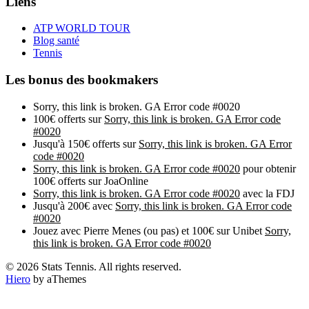
Liens
ATP WORLD TOUR
Blog santé
Tennis
Les bonus des bookmakers
Sorry, this link is broken. GA Error code #0020
100€ offerts sur
Sorry, this link is broken. GA Error code
#0020
Jusqu'à 150€ offerts sur
Sorry, this link is broken. GA Error
code #0020
Sorry, this link is broken. GA Error code #0020
pour obtenir
100€ offerts sur JoaOnline
Sorry, this link is broken. GA Error code #0020
avec la FDJ
Jusqu'à 200€ avec
Sorry, this link is broken. GA Error code
#0020
Jouez avec Pierre Menes (ou pas) et 100€ sur Unibet
Sorry,
this link is broken. GA Error code #0020
© 2026 Stats Tennis. All rights reserved.
Hiero
by aThemes