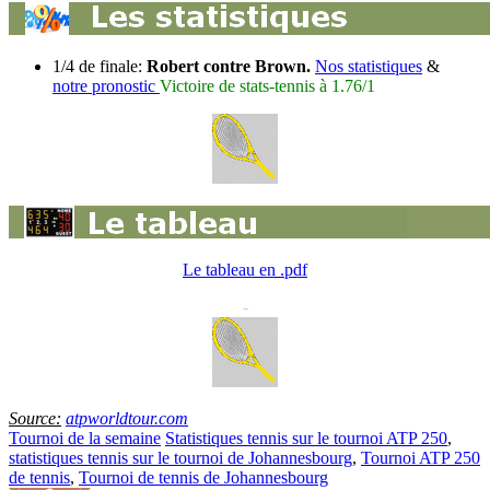
1/4 de finale:
Robert contre Brown.
Nos statistiques
&
notre pronostic
Victoire de stats-tennis à 1.76/1
Le tableau en .pdf
-
Source:
atpworldtour.com
Tournoi de la semaine
Statistiques tennis sur le tournoi ATP 250
,
statistiques tennis sur le tournoi de Johannesbourg
,
Tournoi ATP 250
de tennis
,
Tournoi de tennis de Johannesbourg