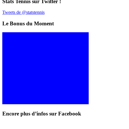
Stats Tennis sur Twitter !
Tweets de @statstennis
Le Bonus du Moment
Encore plus d’infos sur Facebook