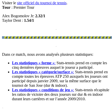
Visiter le
site officiel du tournoi de tennis
.
Tour
: Premier Tour
Alex Bogomolov Jr:
2.32/1
Taylor Dent :
1.54/1
-
-
Dans ce match, nous avons analysés plusieurs statistiques:
Les statistiques « forme »
:
Stats-tennis prend en compte les
cinq dernières épreuves auquel le joueur a participé.
Les statistiques « catégorie/surface »
:
Stats-tennis prend en
compte toutes les épreuves ATP 250 auxquels les joueurs ont
participé depuis janvier 2009, sur la même surface que le
tournoi de San Jose (dur & indoor).
Les statistiques « conditions de jeu »
:
Stats-tennis récapitule
les ratios de victoire des deux joueurs sur dur & en indoor
durant leurs carrières et sur l’année 2009/2010.
-