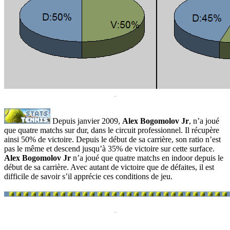
-
Depuis janvier 2009,
Alex Bogomolov Jr
, n’a joué
que quatre matchs sur dur, dans le circuit professionnel. Il récupère
ainsi 50% de victoire. Depuis le début de sa carrière, son ratio n’est
pas le même et descend jusqu’à 35% de victoire sur cette surface.
Alex Bogomolov Jr
n’a joué que quatre matchs en indoor depuis le
début de sa carrière. Avec autant de victoire que de défaites, il est
difficile de savoir s’il apprécie ces conditions de jeu.
-