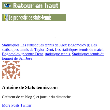
-
-
Statistiques
Les statistiques tennis de Alex Bogomolov jr
,
Les
statistiques tennis de Taylor Dent
,
Les statistiques tennis du match
Bogomolov jr contre Dent
,
statistique tennis
,
Statistiques tennis du
tournoi de San Jose
Antoine de Stats-tennis.com
Créateur de ce blog :) et joueur du dimanche...
More Posts
Twitter