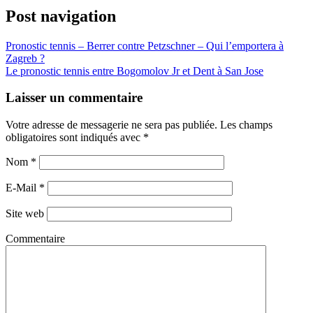
Post navigation
Pronostic tennis – Berrer contre Petzschner – Qui l’emportera à
Zagreb ?
Le pronostic tennis entre Bogomolov Jr et Dent à San Jose
Laisser un commentaire
Votre adresse de messagerie ne sera pas publiée. Les champs
obligatoires sont indiqués avec
*
Nom
*
E-Mail
*
Site web
Commentaire