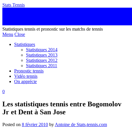
Stats Tennis
Statistiques tennis et pronostic sur les matchs de tennis
Menu
Close
Statistiques
Statistiques 2014
Statistiques 2013
Statistiques 2012
Statistiques 2011
Pronostic tennis
Vidéo tennis
On apprécie
0
Les statistiques tennis entre Bogomolov
Jr et Dent à San Jose
Posted on
8 février 2010
by
Antoine de Stats-tennis.com