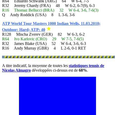
R64 Eduardo Schwank (ARG) 64 W 6-4, 7-5
R32 Jeremy Chardy (FRA) 48 W 6-2, 6-7(9), 6-3
R16 Thomaz Bellucci (BRA) 32 W 6-4, 3-6, 7-6(3)
Q Andy Roddick (USA) 8 L 3-6, 3-6
ATP World Tour Masters 1000 Indian Wells, 11.03.2010;
Outdoor: Hard; ATP: 40
R128 Mischa Zverev (GER) 82 W 6-3, 6-2
R64 Ivo Karlovic (CRO) 29 W 7-5, 7-6(5)
R32 James Blake (USA) 52 W 6-4, 3-6, 6-3
R16 Andy Murray (GBR) 4 L 2-6, 0-1 RET
A titre indicatif, la moyenne de toutes les
statistiques tennis de
Nicolas Almagro
développées ci-dessus est de
68%
.