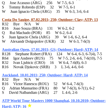
Q Jose Acasuso (ARG) 256 W 7-5, 6-3
S Tommy Robredo (ESP) 32 W 7-5, 6-1
W Juan Ignacio Chela (ARG) 35 W 6-3, 3-6, 6-4
Costa Do Sauipe, 07.02.2011; 250; Outdoor: Clay; ATP: 13
R32 Bye N/A W
R16 Joao Souza (BRA) 131 W 6-2, 6-2
Q Rui Machado (POR) 85 W 6-2, 6-4
S Juan Ignacio Chela (ARG) 39 W 1-6, 6-2, 6-4
W Alexandr Dolgopolov (UKR) 32 W 6-3, 7-6(3)
Australian Open, 17.01.2011; GS; Outdoor: Hard; ATP: 14
R128 Stephane Robert (FRA) 124 W 6-4, 6-3, 6-7(4), 7-5
R64 Igor Andreev (RUS) 75 W 7-5, 2-6, 4-6, 7-6(10), 7-5
R32 Ivan Ljubicic (CRO) 16 W 6-4, 7-6(8), 6-3
R16 Novak Djokovic (SRB) 3 L 3-6, 4-6, 0-6
Auckland, 10.01.2011; 250; Outdoor: Hard; ATP: 14
R32 Bye N/A W
R16 Victor Hanescu (ROU) 52 W 6-4, 7-6(3)
Q Adrian Mannarino (FRA) 80 W 7-6(3), 6-7(1), 6-2
S David Nalbandian (ARG) 27 L 4-6, 2-6
ATP World Tour Masters 1000 Shanghai, 10.10.2010; Outdoor:
Hard; ATP: 16