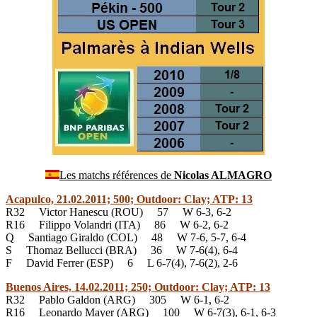
Les matchs références de
Nicolas ALMAGRO
Acapulco, 21.02.2011; 500; Outdoor: Clay; ATP: 13
R32 Victor Hanescu (ROU) 57 W 6-3, 6-2
R16 Filippo Volandri (ITA) 86 W 6-2, 6-2
Q Santiago Giraldo (COL) 48 W 7-6, 5-7, 6-4
S Thomaz Bellucci (BRA) 36 W 7-6(4), 6-4
F David Ferrer (ESP) 6 L 6-7(4), 7-6(2), 2-6
Buenos Aires, 14.02.2011; 250; Outdoor: Clay; ATP: 13
R32 Pablo Galdon (ARG) 305 W 6-1, 6-2
R16 Leonardo Mayer (ARG) 100 W 6-7(3), 6-1, 6-3