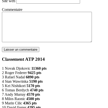
Site web
Commentaire
Classement ATP 2014
1 Novak Djokovic
11360 pts
2 Roger Federer
9425 pts
3 Rafael Nadal
6890 pts
4 Stan Wawrinka
5190 pts
5 Kei Nishikori
5170 pts
6 Tomas Berdych
4740 pts
7 Andy Murray
4570 pts
8 Milos Raonic
4500 pts
9 Marin Cilic
4365 pts
10 David Ferrer
4295 pts