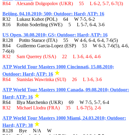
R64 Alexandr Dolgopolov (UKR) 55 L 6-2, 5-7, 6-7(3)
Beijing, 04.10.2010; 500; Outdoor: Hard; ATP: 16
R32 Lukasz Kubot (POL) 64 W 7-5, 6-2
R16 Robin Soderling (SWE) 5 L 5-7, 6-4, 3-6
US Open, 30.08.2010; GS; Outdoor: Hard; ATP: 16
R128 Potito Starace (ITA) 55 W 4-6, 6-4, 6-4, 7-6(5)
R64 Guillermo Garcia-Lopez (ESP) 53 W 6-3, 7-6(5), 4-6,
7-6(4)
R32 Sam Querrey (USA) 22 L 3-6, 4-6, 4-6
ATP World Tour Masters 1000 Cincinnati, 15.08.2010;
Outdoor: Hard; ATP: 16
R64 Stanislas Wawrinka (SUI) 26 L 3-6, 3-6
ATP World Tour Masters 1000 Canada, 09.08.2010; Outdoor:
Hard; ATP: 16
R64 Illya Marchenko (UKR) 69 W 7-5, 5-7, 6-4
R32 Michael Llodra (FRA) 35 L 6-7(5), 2-6
ATP World Tour Masters 1000 Miami, 24.03.2010; Outdoor:
Hard; ATP: 38
R128 Bye N/A W