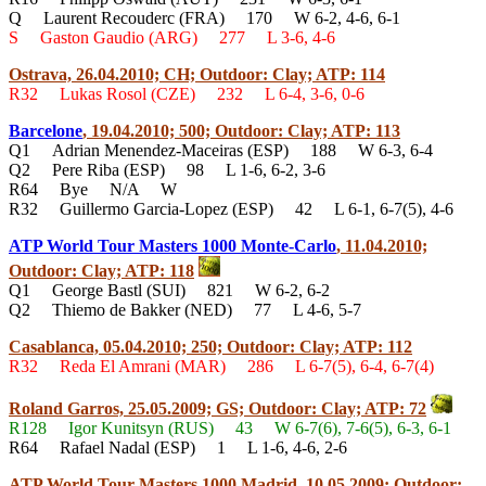
Q Laurent Recouderc (FRA) 170 W 6-2, 4-6, 6-1
S Gaston Gaudio (ARG) 277 L 3-6, 4-6
Ostrava, 26.04.2010; CH; Outdoor: Clay; ATP: 114
R32 Lukas Rosol (CZE) 232 L 6-4, 3-6, 0-6
Barcelone
, 19.04.2010; 500; Outdoor: Clay; ATP: 113
Q1 Adrian Menendez-Maceiras (ESP) 188 W 6-3, 6-4
Q2 Pere Riba (ESP) 98 L 1-6, 6-2, 3-6
R64 Bye N/A W
R32 Guillermo Garcia-Lopez (ESP) 42 L 6-1, 6-7(5), 4-6
ATP World Tour
Masters 1000
Monte-Carlo
, 11.04.2010;
Outdoor: Clay; ATP: 118
Q1 George Bastl (SUI) 821 W 6-2, 6-2
Q2 Thiemo de Bakker (NED) 77 L 4-6, 5-7
Casablanca, 05.04.2010; 250; Outdoor: Clay; ATP: 112
R32 Reda El Amrani (MAR) 286 L 6-7(5), 6-4, 6-7(4)
Roland Garros, 25.05.2009; GS; Outdoor: Clay; ATP: 72
R128 Igor Kunitsyn (RUS) 43 W 6-7(6), 7-6(5), 6-3, 6-1
R64 Rafael Nadal (ESP) 1 L 1-6, 4-6, 2-6
ATP World Tour Masters 1000 Madrid, 10.05.2009; Outdoor: