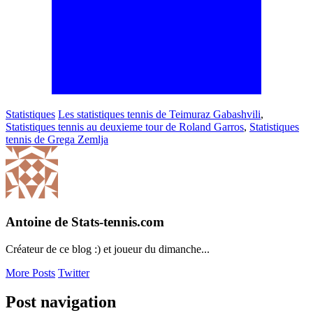
Statistiques
Les statistiques tennis de Teimuraz Gabashvili
,
Statistiques tennis au deuxieme tour de Roland Garros
,
Statistiques
tennis de Grega Zemlja
Antoine de Stats-tennis.com
Créateur de ce blog :) et joueur du dimanche...
More Posts
Twitter
Post navigation