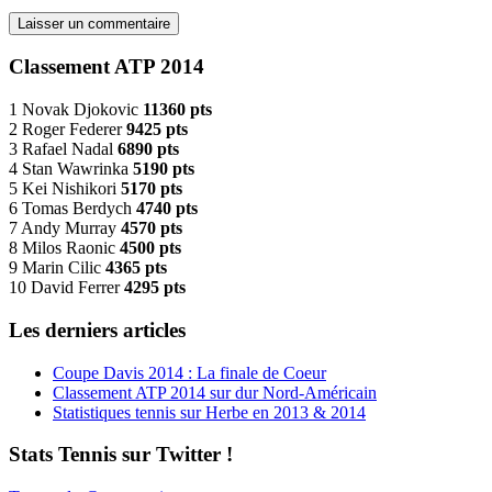
Classement ATP 2014
1 Novak Djokovic
11360 pts
2 Roger Federer
9425 pts
3 Rafael Nadal
6890 pts
4 Stan Wawrinka
5190 pts
5 Kei Nishikori
5170 pts
6 Tomas Berdych
4740 pts
7 Andy Murray
4570 pts
8 Milos Raonic
4500 pts
9 Marin Cilic
4365 pts
10 David Ferrer
4295 pts
Les derniers articles
Coupe Davis 2014 : La finale de Coeur
Classement ATP 2014 sur dur Nord-Américain
Statistiques tennis sur Herbe en 2013 & 2014
Stats Tennis sur Twitter !