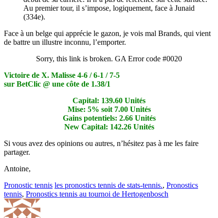
Au premier tour, il s’impose, logiquement, face à Junaid
(334e).
Face à un belge qui apprécie le gazon, je vois mal Brands, qui vient
de battre un illustre inconnu, l’emporter.
Sorry, this link is broken. GA Error code #0020
Victoire de X. Malisse 4-6 / 6-1 / 7-5
sur BetClic @ une côte de 1.38/1
Capital: 139.60 Unités
Mise: 5% soit 7.00 Unités
Gains potentiels: 2.66 Unités
New Capital: 142.26 Unités
Si vous avez des opinions ou autres, n’hésitez pas à me les faire
partager.
Antoine,
Pronostic tennis
les pronostics tennis de stats-tennis.
,
Pronostics
tennis
,
Pronostics tennis au tournoi de Hertogenbosch