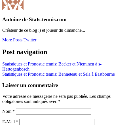
Antoine de Stats-tennis.com
Créateur de ce blog :) et joueur du dimanche...
More Posts
Twitter
Post navigation
Statistiques et Pronostic tennis: Becker et Nieminen à s-
Hertogenbosch
Statistiques et Pronostic tennis: Benneteau et Sela à Eastbourne
Laisser un commentaire
Votre adresse de messagerie ne sera pas publiée. Les champs
obligatoires sont indiqués avec
*
Nom
*
E-Mail
*