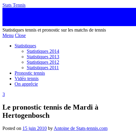
Stats Tennis
Statistiques tennis et pronostic sur les matchs de tennis
Menu
Close
Statistiques
Statistiques 2014
Statistiques 2013
Statistiques 2012
Statistiques 2011
Pronostic tennis
Vidéo tennis
On apprécie
3
Le pronostic tennis de Mardi à
Hertogenbosch
Posted on
15 juin 2010
by
Antoine de Stats-tennis.com