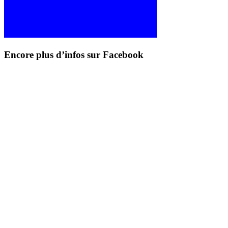
Encore plus d’infos sur Facebook