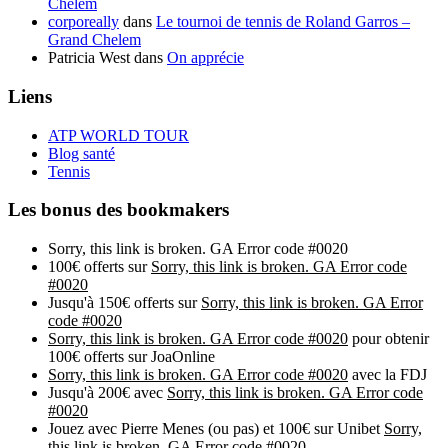
Chelem
corporeally
dans
Le tournoi de tennis de Roland Garros –
Grand Chelem
Patricia West
dans
On apprécie
Liens
ATP WORLD TOUR
Blog santé
Tennis
Les bonus des bookmakers
Sorry, this link is broken. GA Error code #0020
100€ offerts sur
Sorry, this link is broken. GA Error code
#0020
Jusqu'à 150€ offerts sur
Sorry, this link is broken. GA Error
code #0020
Sorry, this link is broken. GA Error code #0020
pour obtenir
100€ offerts sur JoaOnline
Sorry, this link is broken. GA Error code #0020
avec la FDJ
Jusqu'à 200€ avec
Sorry, this link is broken. GA Error code
#0020
Jouez avec Pierre Menes (ou pas) et 100€ sur Unibet
Sorry,
this link is broken. GA Error code #0020