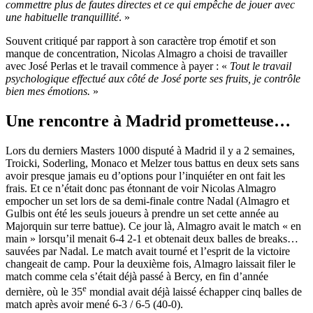
commettre plus de fautes directes et ce qui empêche de jouer avec
une habituelle tranquillité
. »
Souvent critiqué par rapport à son caractère trop émotif et son
manque de concentration, Nicolas Almagro a choisi de travailler
avec José Perlas et le travail commence à payer : «
Tout le travail
psychologique effectué aux côté de José porte ses fruits, je contrôle
bien mes émotions.
»
Une rencontre à Madrid prometteuse…
Lors du derniers Masters 1000 disputé à Madrid il y a 2 semaines,
Troicki, Soderling, Monaco et Melzer tous battus en deux sets sans
avoir presque jamais eu d’options pour l’inquiéter en ont fait les
frais. Et ce n’était donc pas étonnant de voir Nicolas Almagro
empocher un set lors de sa demi-finale contre Nadal (Almagro et
Gulbis ont été les seuls joueurs à prendre un set cette année au
Majorquin sur terre battue). Ce jour là, Almagro avait le match « en
main » lorsqu’il menait 6-4 2-1 et obtenait deux balles de breaks…
sauvées par Nadal. Le match avait tourné et l’esprit de la victoire
changeait de camp. Pour la deuxième fois, Almagro laissait filer le
match comme cela s’était déjà passé à Bercy, en fin d’année
e
dernière, où le 35
mondial avait déjà laissé échapper cinq balles de
match après avoir mené 6-3 / 6-5 (40-0).