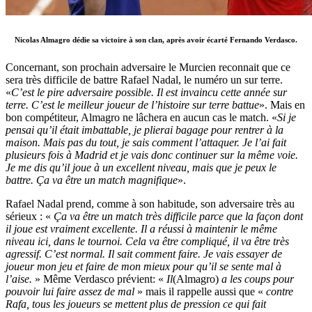
Nicolas Almagro dédie sa victoire à son clan, après avoir écarté Fernando Verdasco.
Concernant, son prochain adversaire le Murcien reconnait que ce
sera très difficile de battre Rafael Nadal, le numéro un sur terre.
«
C’est le pire adversaire possible. Il est invaincu cette année sur
terre. C’est le meilleur joueur de l’histoire sur terre battue
». Mais en
bon compétiteur, Almagro ne lâchera en aucun cas le match. «
Si je
pensai qu’il était imbattable, je plierai bagage pour rentrer à la
maison. Mais pas du tout, je sais comment l’attaquer. Je l’ai fait
plusieurs fois à Madrid et je vais donc continuer sur la même voie.
Je me dis qu’il joue à un excellent niveau, mais que je peux le
battre. Ça va être un match magnifique
».
Rafael Nadal prend, comme à son habitude, son adversaire très au
sérieux : «
Ça va être un match très difficile parce que la façon dont
il joue est vraiment excellente. Il a réussi à maintenir le même
niveau ici, dans le tournoi. Cela va être compliqué, il va être très
agressif. C’est normal. Il sait comment faire. Je vais essayer de
joueur mon jeu et faire de mon mieux pour qu’il se sente mal à
l’aise.
» Même Verdasco prévient: «
Il
(Almagro)
a les coups pour
pouvoir lui faire assez de mal
» mais il rappelle aussi que «
contre
Rafa, tous les joueurs se mettent plus de pression ce qui fait