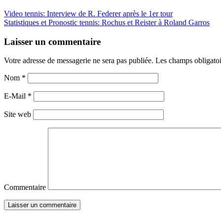
Video tennis: Interview de R. Federer après le 1er tour
Statistiques et Pronostic tennis: Rochus et Reister à Roland Garros
Laisser un commentaire
Votre adresse de messagerie ne sera pas publiée. Les champs obligato
Nom
*
E-Mail
*
Site web
Commentaire