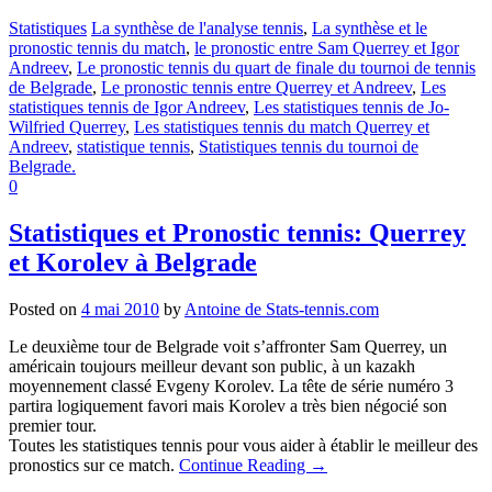
Statistiques
La synthèse de l'analyse tennis
,
La synthèse et le
pronostic tennis du match
,
le pronostic entre Sam Querrey et Igor
Andreev
,
Le pronostic tennis du quart de finale du tournoi de tennis
de Belgrade
,
Le pronostic tennis entre Querrey et Andreev
,
Les
statistiques tennis de Igor Andreev
,
Les statistiques tennis de Jo-
Wilfried Querrey
,
Les statistiques tennis du match Querrey et
Andreev
,
statistique tennis
,
Statistiques tennis du tournoi de
Belgrade.
0
Statistiques et Pronostic tennis: Querrey
et Korolev à Belgrade
Posted on
4 mai 2010
by
Antoine de Stats-tennis.com
Le deuxième tour de Belgrade voit s’affronter Sam Querrey, un
américain toujours meilleur devant son public, à un kazakh
moyennement classé Evgeny Korolev. La tête de série numéro 3
partira logiquement favori mais Korolev a très bien négocié son
premier tour.
Toutes les statistiques tennis pour vous aider à établir le meilleur des
pronostics sur ce match.
Continue Reading
→