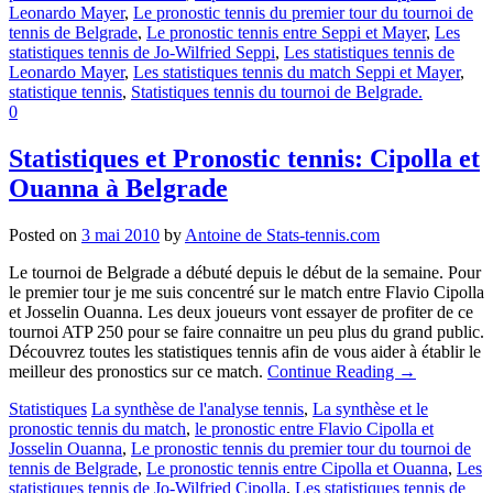
Leonardo Mayer
,
Le pronostic tennis du premier tour du tournoi de
tennis de Belgrade
,
Le pronostic tennis entre Seppi et Mayer
,
Les
statistiques tennis de Jo-Wilfried Seppi
,
Les statistiques tennis de
Leonardo Mayer
,
Les statistiques tennis du match Seppi et Mayer
,
statistique tennis
,
Statistiques tennis du tournoi de Belgrade.
0
Statistiques et Pronostic tennis: Cipolla et
Ouanna à Belgrade
Posted on
3 mai 2010
by
Antoine de Stats-tennis.com
Le tournoi de Belgrade a débuté depuis le début de la semaine. Pour
le premier tour je me suis concentré sur le match entre Flavio Cipolla
et Josselin Ouanna. Les deux joueurs vont essayer de profiter de ce
tournoi ATP 250 pour se faire connaitre un peu plus du grand public.
Découvrez toutes les statistiques tennis afin de vous aider à établir le
meilleur des pronostics sur ce match.
Continue Reading
→
Statistiques
La synthèse de l'analyse tennis
,
La synthèse et le
pronostic tennis du match
,
le pronostic entre Flavio Cipolla et
Josselin Ouanna
,
Le pronostic tennis du premier tour du tournoi de
tennis de Belgrade
,
Le pronostic tennis entre Cipolla et Ouanna
,
Les
statistiques tennis de Jo-Wilfried Cipolla
,
Les statistiques tennis de