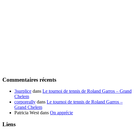
Commentaires récents
3surplice
dans
Le tournoi de tennis de Roland Garros – Grand
Chelem
corporeally
dans
Le tournoi de tennis de Roland Garros –
Grand Chelem
Patricia West
dans
On apprécie
Liens