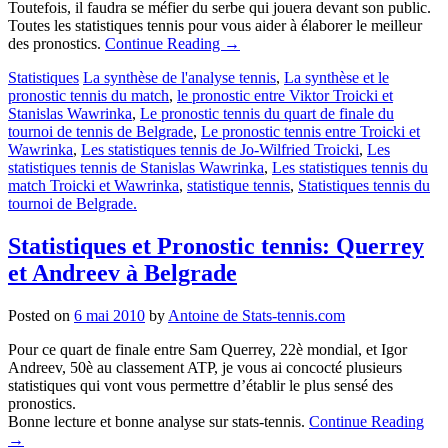
Toutefois, il faudra se méfier du serbe qui jouera devant son public.
Toutes les statistiques tennis pour vous aider à élaborer le meilleur
des pronostics.
Continue Reading
→
Statistiques
La synthèse de l'analyse tennis
,
La synthèse et le
pronostic tennis du match
,
le pronostic entre Viktor Troicki et
Stanislas Wawrinka
,
Le pronostic tennis du quart de finale du
tournoi de tennis de Belgrade
,
Le pronostic tennis entre Troicki et
Wawrinka
,
Les statistiques tennis de Jo-Wilfried Troicki
,
Les
statistiques tennis de Stanislas Wawrinka
,
Les statistiques tennis du
match Troicki et Wawrinka
,
statistique tennis
,
Statistiques tennis du
tournoi de Belgrade.
Statistiques et Pronostic tennis: Querrey
et Andreev à Belgrade
Posted on
6 mai 2010
by
Antoine de Stats-tennis.com
Pour ce quart de finale entre Sam Querrey, 22è mondial, et Igor
Andreev, 50è au classement ATP, je vous ai concocté plusieurs
statistiques qui vont vous permettre d’établir le plus sensé des
pronostics.
Bonne lecture et bonne analyse sur stats-tennis.
Continue Reading
→