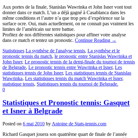
Aux portes de la finale, Stanislas Wawrinka et John Isner vont tout
donner dans ce match. L’un a déjà gagné à Casablanca dans les
même conditions et l’autre n’a que trop peu d’expérience sur la
surface ocre. Oui, mais actuellement, on ne connait pas vraiment les
limites de l’américain sur terre battue.
Profitez de nos différentes statistiques pour affiner votre analyse
dans ce match et tentez un pronostic.
Continue Reading
→
Statistiques
La synthèse de l'analyse tennis
,
La synthèse et le
pronostic tennis du match
,
le pronostic entre Stanislas Wawrinka et
John Isner
,
Le pronostic tennis de la demi-finale du tournoi de tennis
de Belgrade
,
Le pronostic tennis entre Wawrinka et Isner
,
Les
statistiques tennis de John Isner
,
Les statistiques tennis de Stanislas
Wawrinka
,
Les statistiques tennis du match Wawrinka et Isner
,
statistique tennis
,
Statistiques tennis du tournoi de Belgrade.
0
Statistiques et Pronostic tennis: Gasquet
et Isner à Belgrade
Posted on
6 mai 2010
by
Antoine de Stats-tennis.com
Richard Gasquet jouera son quatrième quart de finale de l’année