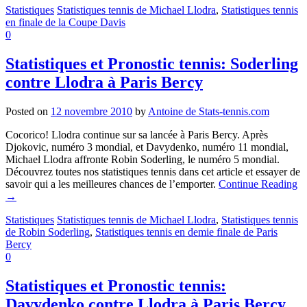
Statistiques
Statistiques tennis de Michael Llodra
,
Statistiques tennis
en finale de la Coupe Davis
0
Statistiques et Pronostic tennis: Soderling
contre Llodra à Paris Bercy
Posted on
12 novembre 2010
by
Antoine de Stats-tennis.com
Cocorico! Llodra continue sur sa lancée à Paris Bercy. Après
Djokovic, numéro 3 mondial, et Davydenko, numéro 11 mondial,
Michael Llodra affronte Robin Soderling, le numéro 5 mondial.
Découvrez toutes nos statistiques tennis dans cet article et essayer de
savoir qui a les meilleures chances de l’emporter.
Continue Reading
→
Statistiques
Statistiques tennis de Michael Llodra
,
Statistiques tennis
de Robin Soderling
,
Statistiques tennis en demie finale de Paris
Bercy
0
Statistiques et Pronostic tennis:
Davydenko contre Llodra à Paris Bercy