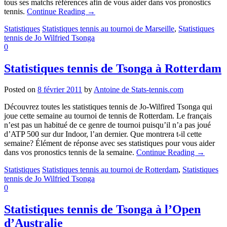
tous ses matchs références afin de vous aider dans vos pronostics
tennis.
Continue Reading
→
Statistiques
Statistiques tennis au tournoi de Marseille
,
Statistiques
tennis de Jo Wilfried Tsonga
0
Statistiques tennis de Tsonga à Rotterdam
Posted on
8 février 2011
by
Antoine de Stats-tennis.com
Découvrez toutes les statistiques tennis de Jo-Wilfired Tsonga qui
joue cette semaine au tournoi de tennis de Rotterdam. Le français
n’est pas un habitué de ce genre de tournoi puisqu’il n’a pas joué
d’ATP 500 sur dur Indoor, l’an dernier. Que montrera t-il cette
semaine? Élément de réponse avec ses statistiques pour vous aider
dans vos pronostics tennis de la semaine.
Continue Reading
→
Statistiques
Statistiques tennis au tournoi de Rotterdam
,
Statistiques
tennis de Jo Wilfried Tsonga
0
Statistiques tennis de Tsonga à l’Open
d’Australie