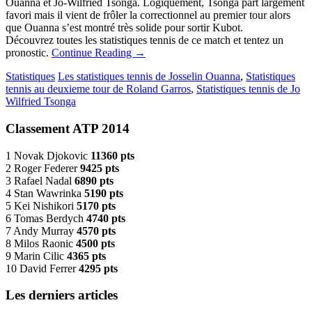
Ouanna et Jo-Wilfried Tsonga. Logiquement, Tsonga part largement
favori mais il vient de frôler la correctionnel au premier tour alors
que Ouanna s’est montré très solide pour sortir Kubot.
Découvrez toutes les statistiques tennis de ce match et tentez un
pronostic.
Continue Reading
→
Statistiques
Les statistiques tennis de Josselin Ouanna
,
Statistiques
tennis au deuxieme tour de Roland Garros
,
Statistiques tennis de Jo
Wilfried Tsonga
Classement ATP 2014
1 Novak Djokovic
11360 pts
2 Roger Federer
9425 pts
3 Rafael Nadal
6890 pts
4 Stan Wawrinka
5190 pts
5 Kei Nishikori
5170 pts
6 Tomas Berdych
4740 pts
7 Andy Murray
4570 pts
8 Milos Raonic
4500 pts
9 Marin Cilic
4365 pts
10 David Ferrer
4295 pts
Les derniers articles