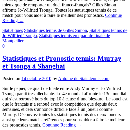
mieux que de remporter un duel franco-français? Gilles Simon
affronte Jo-Wilfried Tsonga. Toutes les statistiques tennis de ce
match pour vous aider à faire le meilleur des pronostics.
Continue
Reading
→
Statistiques
Statistiques tennis de Gilles Simon
,
Statistiques tennis de
Jo Wilfried Tsonga
,
Statistiques tennis en quart de finale de
Montpellier
0
Statistiques et Pronostic tennis: Murray
et Tsonga à Shanghai
Posted on
14 octobre 2010
by
Antoine de Stats-tennis.com
Sur le papier, ce quart de finale entre Andy Murray et Jo-Wilfried
Tsonga parait très alléchante. Le 4e mondial affronte le 13e mondial
qui s’est retrouvé hors du top 10 à cause d’une blessure. Le souci est
que le français n’a renoué avec la compétition que depuis deux
semaines, et cela s’annonce difficile face à un joueur comme
Murray. Découvrez toutes les statistiques tennis des deux joueurs
ainsi que leurs matchs références pour vous aider à faire le meilleur
des pronostics tennis.
Continue Reading
→