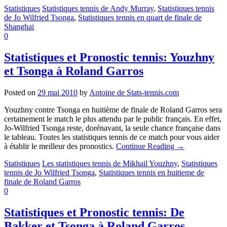
Statistiques
Statistiques tennis de Andy Murray
,
Statistiques tennis
de Jo Wilfried Tsonga
,
Statistiques tennis en quart de finale de
Shanghai
0
Statistiques et Pronostic tennis: Youzhny
et Tsonga à Roland Garros
Posted on
29 mai 2010
by
Antoine de Stats-tennis.com
Youzhny contre Tsonga en huitième de finale de Roland Garros sera
certainement le match le plus attendu par le public français. En effet,
Jo-Wilfried Tsonga reste, dorénavant, la seule chance française dans
le tableau. Toutes les statistiques tennis de ce match pour vous aider
à établir le meilleur des pronostics.
Continue Reading
→
Statistiques
Les statistiques tennis de Mikhail Youzhny
,
Statistiques
tennis de Jo Wilfried Tsonga
,
Statistiques tennis en huitieme de
finale de Roland Garros
0
Statistiques et Pronostic tennis: De
Bakker et Tsonga à Roland Garros