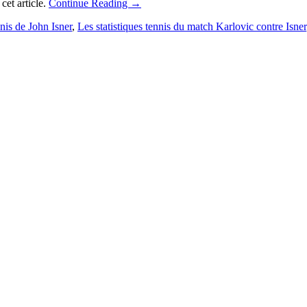
cet article.
Continue Reading
→
nnis de John Isner
,
Les statistiques tennis du match Karlovic contre Isner