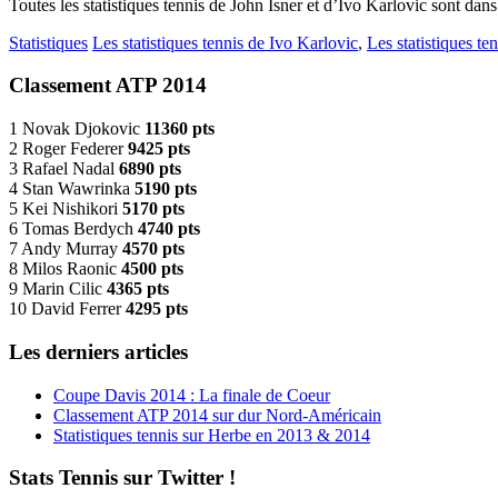
Toutes les statistiques tennis de John Isner et d’Ivo Karlovic sont dans 
Statistiques
Les statistiques tennis de Ivo Karlovic
,
Les statistiques te
Classement ATP 2014
1 Novak Djokovic
11360 pts
2 Roger Federer
9425 pts
3 Rafael Nadal
6890 pts
4 Stan Wawrinka
5190 pts
5 Kei Nishikori
5170 pts
6 Tomas Berdych
4740 pts
7 Andy Murray
4570 pts
8 Milos Raonic
4500 pts
9 Marin Cilic
4365 pts
10 David Ferrer
4295 pts
Les derniers articles
Coupe Davis 2014 : La finale de Coeur
Classement ATP 2014 sur dur Nord-Américain
Statistiques tennis sur Herbe en 2013 & 2014
Stats Tennis sur Twitter !