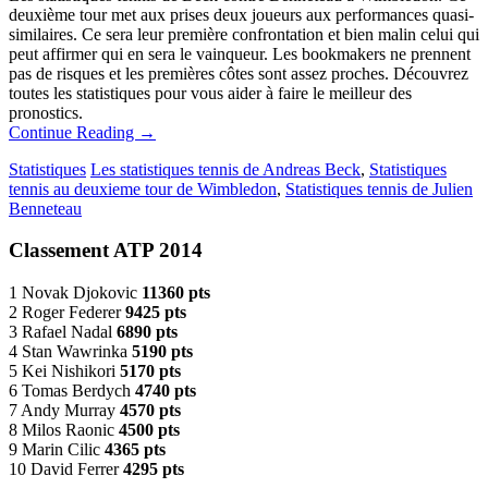
deuxième tour met aux prises deux joueurs aux performances quasi-
similaires. Ce sera leur première confrontation et bien malin celui qui
peut affirmer qui en sera le vainqueur. Les bookmakers ne prennent
pas de risques et les premières côtes sont assez proches. Découvrez
toutes les statistiques pour vous aider à faire le meilleur des
pronostics.
Continue Reading
→
Statistiques
Les statistiques tennis de Andreas Beck
,
Statistiques
tennis au deuxieme tour de Wimbledon
,
Statistiques tennis de Julien
Benneteau
Classement ATP 2014
1 Novak Djokovic
11360 pts
2 Roger Federer
9425 pts
3 Rafael Nadal
6890 pts
4 Stan Wawrinka
5190 pts
5 Kei Nishikori
5170 pts
6 Tomas Berdych
4740 pts
7 Andy Murray
4570 pts
8 Milos Raonic
4500 pts
9 Marin Cilic
4365 pts
10 David Ferrer
4295 pts