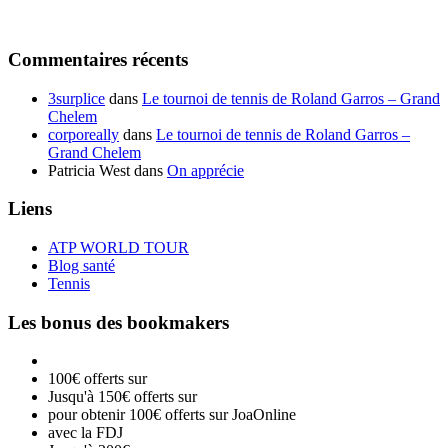
Commentaires récents
3surplice
dans
Le tournoi de tennis de Roland Garros – Grand
Chelem
corporeally
dans
Le tournoi de tennis de Roland Garros –
Grand Chelem
Patricia West
dans
On apprécie
Liens
ATP WORLD TOUR
Blog santé
Tennis
Les bonus des bookmakers
100€ offerts sur
Jusqu'à 150€ offerts sur
pour obtenir 100€ offerts sur JoaOnline
avec la FDJ