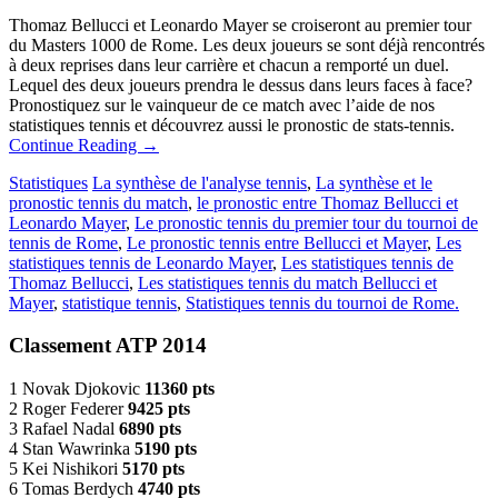
Thomaz Bellucci et Leonardo Mayer se croiseront au premier tour
du Masters 1000 de Rome. Les deux joueurs se sont déjà rencontrés
à deux reprises dans leur carrière et chacun a remporté un duel.
Lequel des deux joueurs prendra le dessus dans leurs faces à face?
Pronostiquez sur le vainqueur de ce match avec l’aide de nos
statistiques tennis et découvrez aussi le pronostic de stats-tennis.
Continue Reading
→
Statistiques
La synthèse de l'analyse tennis
,
La synthèse et le
pronostic tennis du match
,
le pronostic entre Thomaz Bellucci et
Leonardo Mayer
,
Le pronostic tennis du premier tour du tournoi de
tennis de Rome
,
Le pronostic tennis entre Bellucci et Mayer
,
Les
statistiques tennis de Leonardo Mayer
,
Les statistiques tennis de
Thomaz Bellucci
,
Les statistiques tennis du match Bellucci et
Mayer
,
statistique tennis
,
Statistiques tennis du tournoi de Rome.
Classement ATP 2014
1 Novak Djokovic
11360 pts
2 Roger Federer
9425 pts
3 Rafael Nadal
6890 pts
4 Stan Wawrinka
5190 pts
5 Kei Nishikori
5170 pts
6 Tomas Berdych
4740 pts