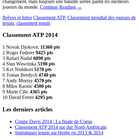
changement, mais toujours une bataille serrée parmi les meilleurs
joueurs du monde.
Continue Reading
→
Brèves et Infos
Classement ATP
,
Classement mondial des joueurs de
tennis
,
classement tennis
Classement ATP 2014
1 Novak Djokovic
11360 pts
2 Roger Federer
9425 pts
3 Rafael Nadal
6890 pts
4 Stan Wawrinka
5190 pts
5 Kei Nishikori
5170 pts
6 Tomas Berdych
4740 pts
7 Andy Murray
4570 pts
8 Milos Raonic
4500 pts
9 Marin Cilic
4365 pts
10 David Ferrer
4295 pts
Les derniers articles
Coupe Davis 2014 : La finale de Coeur
Classement ATP 2014 sur dur Nord-Américain
Statistiques tennis sur Herbe en 2013 & 2014