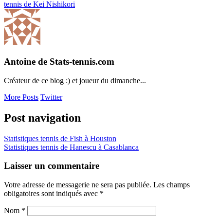
tennis de Kei Nishikori
Antoine de Stats-tennis.com
Créateur de ce blog :) et joueur du dimanche...
More Posts
Twitter
Post navigation
Statistiques tennis de Fish à Houston
Statistiques tennis de Hanescu à Casablanca
Laisser un commentaire
Votre adresse de messagerie ne sera pas publiée. Les champs
obligatoires sont indiqués avec
*
Nom
*