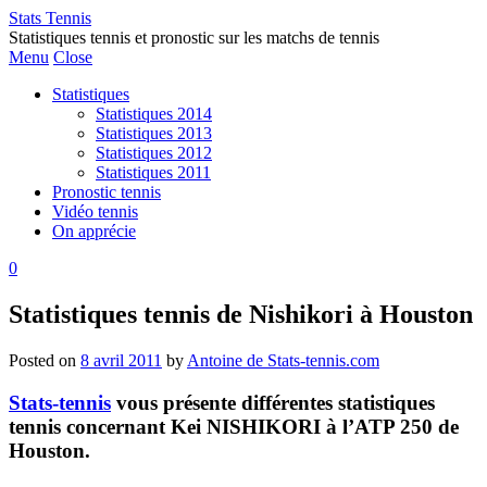
Stats Tennis
Statistiques tennis et pronostic sur les matchs de tennis
Menu
Close
Statistiques
Statistiques 2014
Statistiques 2013
Statistiques 2012
Statistiques 2011
Pronostic tennis
Vidéo tennis
On apprécie
0
Statistiques tennis de Nishikori à Houston
Posted on
8 avril 2011
by
Antoine de Stats-tennis.com
Stats-tennis
vous présente différentes statistiques
tennis concernant Kei NISHIKORI à l’ATP 250 de
Houston.