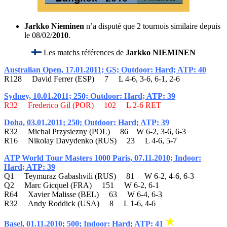
Jarkko Nieminen
n’a disputé que 2 tournois similaire depuis
le 08/02/
2010
.
Les matchs références de
Jarkko NIEMINEN
Australian Open, 17.01.2011; GS; Outdoor: Hard; ATP: 40
R128 David Ferrer (ESP) 7 L 4-6, 3-6, 6-1, 2-6
Sydney, 10.01.2011; 250; Outdoor: Hard; ATP: 39
R32 Frederico Gil (POR) 102 L 2-6 RET
Doha, 03.01.2011; 250; Outdoor: Hard; ATP: 39
R32 Michal Przysiezny (POL) 86 W 6-2, 3-6, 6-3
R16 Nikolay Davydenko (RUS) 23 L 4-6, 5-7
ATP World Tour Masters 1000 Paris, 07.11.2010; Indoor:
Hard; ATP: 39
Q1 Teymuraz Gabashvili (RUS) 81 W 6-2, 4-6, 6-3
Q2 Marc Gicquel (FRA) 151 W 6-2, 6-1
R64 Xavier Malisse (BEL) 63 W 6-4, 6-3
R32 Andy Roddick (USA) 8 L 1-6, 4-6
Basel, 01.11.2010; 500; Indoor: Hard; ATP: 41