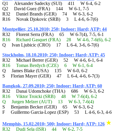
Q1 Alexander Sadecky (SUI) 411 W 6-4, 6-2
Q2 David Guez (FRA) 144 W 6-1, 7-5
R32 Daniel Brands (GER) 74 W 6-3, 6-2
R16 Novak Djokovic (SRB) 3 L 4-6, 6-7(6)
Montpellier, 25.10.2010; 250; Indoor: Hard; ATP: 44
R32 Florent Serra (FRA) 65 W 6-7(4), 7-5, 6-1
R16 Richard Gasquet (FRA) 28 W 4-6, 7-6(6), 6-2
Q Ivan Ljubicic (CRO) 17 L 6-4, 3-6, 6-7(6)
Stockholm, 18.10.2010; 250; Indoor: Hard; ATP: 45
R32 Michael Berrer (GER) 52 W 4-6, 6-1, 6-4
R16 Tomas Berdych (CZE) 6 W 6-1, 6-4
Q James Blake (USA) 135 W 6-0, 6-2
S Florian Mayer (GER) 47 L 6-4, 4-6, 6-7(3)
Bangkok, 27.09.2010; 250; Indoor: Hard; ATP: 60
R32 Danai Udomchoke (THA) 686 W 6-3, 6-2
R16 Viktor Troicki (SRB) 48 W 7-6(4), 6-2
Q Jurgen Melzer (AUT) 13 W 6-3, 7-6(4)
S Benjamin Becker (GER) 65 W 6-3, 6-2
F Guillermo Garcia-Lopez (ESP) 53 L 4-6, 6-3, 4-6
Memphis, 15.02.2010; 500; Indoor: Hard; ATP: 126
R32 Dudi Sela (ISR) 44 W 6-2, 7-5