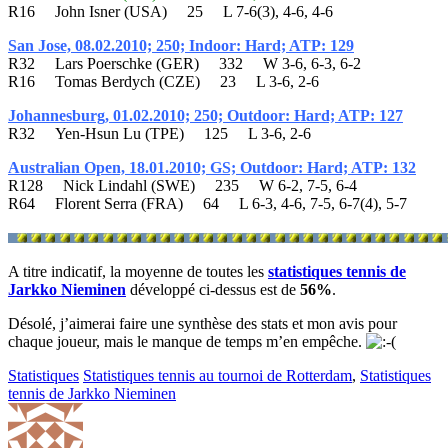
R16 John Isner (USA) 25 L 7-6(3), 4-6, 4-6
San Jose, 08.02.2010; 250; Indoor: Hard; ATP: 129
R32 Lars Poerschke (GER) 332 W 3-6, 6-3, 6-2
R16 Tomas Berdych (CZE) 23 L 3-6, 2-6
Johannesburg, 01.02.2010; 250; Outdoor: Hard; ATP: 127
R32 Yen-Hsun Lu (TPE) 125 L 3-6, 2-6
Australian Open, 18.01.2010; GS; Outdoor: Hard; ATP: 132
R128 Nick Lindahl (SWE) 235 W 6-2, 7-5, 6-4
R64 Florent Serra (FRA) 64 L 6-3, 4-6, 7-5, 6-7(4), 5-7
A titre indicatif, la moyenne de toutes les
statistiques tennis de
Jarkko Nieminen
développé ci-dessus est de
56%
.
Désolé, j’aimerai faire une synthèse des stats et mon avis pour
chaque joueur, mais le manque de temps m’en empêche.
Statistiques
Statistiques tennis au tournoi de Rotterdam
,
Statistiques
tennis de Jarkko Nieminen