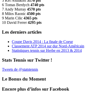
5 Kei Nishikori
5170 pts
6 Tomas Berdych
4740 pts
7 Andy Murray
4570 pts
8 Milos Raonic
4500 pts
9 Marin Cilic
4365 pts
10 David Ferrer
4295 pts
Les derniers articles
Coupe Davis 2014 : La finale de Coeur
Classement ATP 2014 sur dur Nord-Américain
Statistiques tennis sur Herbe en 2013 & 2014
Stats Tennis sur Twitter !
Tweets de @statstennis
Le Bonus du Moment
Encore plus d’infos sur Facebook