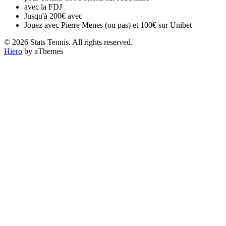
avec la FDJ
Jusqu'à 200€ avec
Jouez avec Pierre Menes (ou pas) et 100€ sur Unibet
© 2026 Stats Tennis. All rights reserved.
Hiero
by aThemes