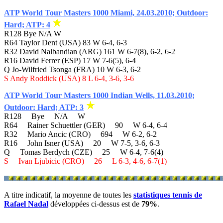
ATP World Tour Masters 1000 Miami, 24.03.2010; Outdoor:
Hard; ATP: 4
R128 Bye N/A W
R64 Taylor Dent (USA) 83 W 6-4, 6-3
R32 David Nalbandian (ARG) 161 W 6-7(8), 6-2, 6-2
R16 David Ferrer (ESP) 17 W 7-6(5), 6-4
Q Jo-Wilfried Tsonga (FRA) 10 W 6-3, 6-2
S Andy Roddick (USA) 8 L 6-4, 3-6, 3-6
ATP World Tour Masters 1000 Indian Wells, 11.03.2010;
Outdoor: Hard; ATP: 3
R128 Bye N/A W
R64 Rainer Schuettler (GER) 90 W 6-4, 6-4
R32 Mario Ancic (CRO) 694 W 6-2, 6-2
R16 John Isner (USA) 20 W 7-5, 3-6, 6-3
Q Tomas Berdych (CZE) 25 W 6-4, 7-6(4)
S Ivan Ljubicic (CRO) 26 L 6-3, 4-6, 6-7(1)
A titre indicatif, la moyenne de toutes les
statistiques tennis de
Rafael Nadal
développées ci-dessus est de
79%
.