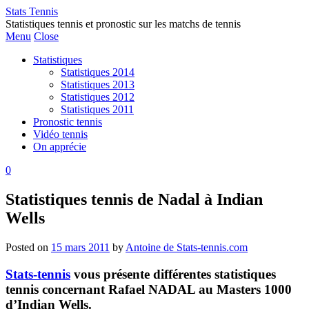
Stats Tennis
Statistiques tennis et pronostic sur les matchs de tennis
Menu
Close
Statistiques
Statistiques 2014
Statistiques 2013
Statistiques 2012
Statistiques 2011
Pronostic tennis
Vidéo tennis
On apprécie
0
Statistiques tennis de Nadal à Indian
Wells
Posted on
15 mars 2011
by
Antoine de Stats-tennis.com
Stats-tennis
vous présente différentes statistiques
tennis concernant Rafael NADAL au Masters 1000
d’Indian Wells.