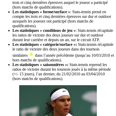
trois et cinq dernières épreuves auquel le joueur a participé
(hors matchs de qualifications).
Les statistiques « forme/surface »
: Stats-tennis prend en
compte les trois et cinq dernières épreuves sur dur et outdoor
auxquels les joueurs ont participé (hors matchs de
qualifications).
Les statistiques « conditions de jeu »
: Stats-tennis récapitule
les ratios de victoire des deux joueurs sur dur et outdoor
durant leur carrière et depuis un an, sur le circuit ATP.
Les statistiques « catégorie/surface »:
Stats-tennis récapitule
le ratio de victoire des deux joueurs dans des tournois
similaires
dans l’année précédente (jusqu’au 10/03/2010 et
hors matchs de qualifications).
Les statistiques « saisonnières »:
Stats-tennis reprend les
ratios de victoire durant les tournois joués à la même période
(+/- 15 jours), l’an dernier, du 21/02/2010 au 03/04/2010
(hors matchs de qualifications).