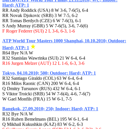
Hard; ATP: 1
RR Andy Roddick (USA) 8 W 3-6, 7-6(5), 6-4
RR Novak Djokovic (SRB) 3 W 7-5, 6-2
RR Tomas Berdych (CZE) 6 W 7-6(3), 6-1
S Andy Murray (GBR) 5 W 7-6(5), 3-6, 7-6(6)
F Roger Federer (SUI) 2 L 3-6, 6-3, 1-6
ATP World Tour Masters 1000 Shanghai, 10.10.2010; Outdoor:
Hard; ATP: 1
R64 Bye N/A W
R32 Stanislas Wawrinka (SUI) 21 W 6-4, 6-4
R16 Jurgen Melzer (AUT) 12 L 1-6, 6-3, 3-6
Tokyo, 04.10.2010; 500; Outdoor: Hard; ATP: 1
R32 Santiago Giraldo (COL) 63 W 6-4, 6-4
R16 Milos Raonic (CAN) 200 W 6-4, 6-4
Q Dmitry Tursunov (RUS) 432 W 6-4, 6-1
S Viktor Troicki (SRB) 54 W 7-6(4), 4-6, 7-6(7)
W Gael Monfils (FRA) 15 W 6-1, 7-5
Bangkok, 27.09.2010; 250; Indoor: Hard; ATP: 1
R32 Bye N/A W
R16 Ruben Bemelmans (BEL) 195 W 6-1, 6-4
Q Mikhail Kukushkin (KAZ) 83 W 6-2, 6-3