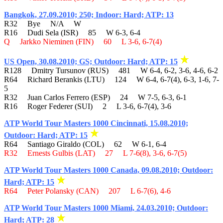
Bangkok, 27.09.2010; 250; Indoor: Hard; ATP: 13
R32 Bye N/A W
R16 Dudi Sela (ISR) 85 W 6-3, 6-4
Q Jarkko Nieminen (FIN) 60 L 3-6, 6-7(4)
US Open, 30.08.2010; GS; Outdoor: Hard; ATP: 15
R128 Dmitry Tursunov (RUS) 481 W 6-4, 6-2, 3-6, 4-6, 6-2
R64 Richard Berankis (LTU) 124 W 6-4, 6-7(4), 6-3, 1-6, 7-
5
R32 Juan Carlos Ferrero (ESP) 24 W 7-5, 6-3, 6-1
R16 Roger Federer (SUI) 2 L 3-6, 6-7(4), 3-6
ATP World Tour Masters 1000 Cincinnati, 15.08.2010;
Outdoor: Hard; ATP: 15
R64 Santiago Giraldo (COL) 62 W 6-1, 6-4
R32 Ernests Gulbis (LAT) 27 L 7-6(8), 3-6, 6-7(5)
ATP World Tour Masters 1000 Canada, 09.08.2010; Outdoor:
Hard; ATP: 15
R64 Peter Polansky (CAN) 207 L 6-7(6), 4-6
ATP World Tour Masters 1000 Miami, 24.03.2010; Outdoor:
Hard; ATP: 28