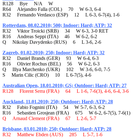
R128 Bye N/A W
R64 Alejandro Falla (COL) 70 W 6-3, 6-4
R32 Fernando Verdasco (ESP) 12 L 6-3, 6-7(4), 1-6
Rotterdam, 08.02.2010; 500; Indoor: Hard; ATP: 32
R32 Viktor Troicki (SRB) 34 W 6-3, 3-0 RET
R16 Andreas Seppi (ITA) 46 W 6-2, 6-2
Q Nikolay Davydenko (RUS) 6 L 3-6, 2-6
Zagreb, 01.02.2010; 250; Indoor: Hard; ATP: 32
R32 Daniel Brands (GER) 93 W 6-4, 6-3
R16 Olivier Rochus (BEL) 56 W 6-2, 6-3
Q Illya Marchenko (UKR) 102 W 3-6, 6-0, 7-5
S Marin Cilic (CRO) 10 L 6-7(5), 4-6
Australian Open, 18.01.2010; GS; Outdoor: Hard; ATP: 27
R128 Florent Serra (FRA) 64 L 1-6, 7-6(3), 4-6, 6-4, 3-6
Auckland, 11.01.2010; 250; Outdoor: Hard; ATP: 28
R32 Fabio Fognini (ITA) 54 W 5-7, 6-3, 6-2
R16 Sebastien Grosjean (FRA) 675 W 6-2, 6-7(5), 7-6(1)
Q Arnaud Clement (FRA) 67 L 2-6, 5-7
Brisbane, 03.01.2010; 250; Outdoor: Hard; ATP: 28
R32 Matthew Ebden (AUS) 285 L 5-7, 1-6