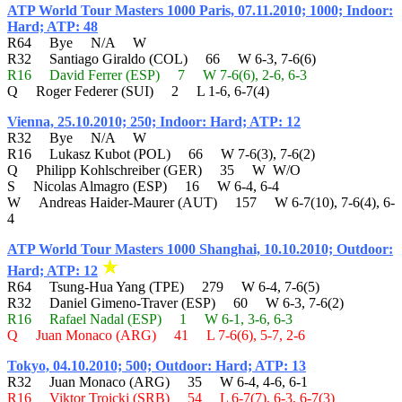
ATP World Tour Masters 1000 Paris, 07.11.2010; 1000; Indoor:
Hard; ATP: 48
R64 Bye N/A W
R32 Santiago Giraldo (COL) 66 W 6-3, 7-6(6)
R16 David Ferrer (ESP) 7 W 7-6(6), 2-6, 6-3
Q Roger Federer (SUI) 2 L 1-6, 6-7(4)
Vienna, 25.10.2010; 250; Indoor: Hard; ATP: 12
R32 Bye N/A W
R16 Lukasz Kubot (POL) 66 W 7-6(3), 7-6(2)
Q Philipp Kohlschreiber (GER) 35 W W/O
S Nicolas Almagro (ESP) 16 W 6-4, 6-4
W Andreas Haider-Maurer (AUT) 157 W 6-7(10), 7-6(4), 6-
4
ATP World Tour Masters 1000 Shanghai, 10.10.2010; Outdoor:
Hard; ATP: 12
R64 Tsung-Hua Yang (TPE) 279 W 6-4, 7-6(5)
R32 Daniel Gimeno-Traver (ESP) 60 W 6-3, 7-6(2)
R16 Rafael Nadal (ESP) 1 W 6-1, 3-6, 6-3
Q Juan Monaco (ARG) 41 L 7-6(6), 5-7, 2-6
Tokyo, 04.10.2010; 500; Outdoor: Hard; ATP: 13
R32 Juan Monaco (ARG) 35 W 6-4, 4-6, 6-1
R16 Viktor Troicki (SRB) 54 L 6-7(7), 6-3, 6-7(3)