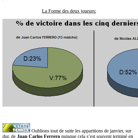
-
La Forme des deux joueurs:
-
Oublions tout de suite les apparitions de janvier, sur
dur, de
Juan Carlos Ferrero
puisque cela s’est souvent terminé en