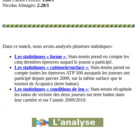
Nicolas Almagro:
2.28/1
-
-
Dans ce match, nous avons analysés plusieurs statistiques:
Les statistiques « forme »
:
Stats-tennis prend en compte les
cinq dernières épreuves auquel le joueur a participé.
Les statistiques « catégorie/surface »
:
Stats-tennis prend en
compte toutes les épreuves ATP 500 auxquels les joueurs ont
participé depuis janvier 2009, sur la même surface que le
tournoi de Acapulco (terre battue).
Les statistiques « conditions de jeu »
:
Stats-tennis récapitule
les ratios de victoire des deux joueurs sur terre battue dans
leur carrière et sur l’année 2009/2010.
-