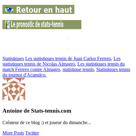
-
-
Statistiques
Les statistiques tennis de Juan Carlos Ferrero
,
Les
statistiques tennis de Nicolas Almagro
,
Les statistiques tennis du
match Ferrero contre Almagro
,
statistique tennis
,
Statistiques tennis
du tournoi d'Acapulco.
Antoine de Stats-tennis.com
Créateur de ce blog :) et joueur du dimanche...
More Posts
Twitter