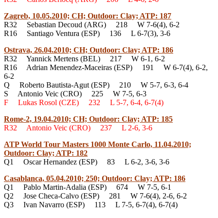
Zagreb, 10.05.2010; CH; Outdoor: Clay; ATP: 187
R32 Sebastian Decoud (ARG) 218 W 7-6(4), 6-2
R16 Santiago Ventura (ESP) 136 L 6-7(3), 3-6
Ostrava, 26.04.2010; CH; Outdoor: Clay; ATP: 186
R32 Yannick Mertens (BEL) 217 W 6-1, 6-2
R16 Adrian Menendez-Maceiras (ESP) 191 W 6-7(4), 6-2,
6-2
Q Roberto Bautista-Agut (ESP) 210 W 5-7, 6-3, 6-4
S Antonio Veic (CRO) 225 W 7-5, 6-3
F Lukas Rosol (CZE) 232 L 5-7, 6-4, 6-7(4)
Rome-2, 19.04.2010; CH; Outdoor: Clay; ATP: 185
R32 Antonio Veic (CRO) 237 L 2-6, 3-6
ATP World Tour Masters 1000 Monte Carlo, 11.04.2010;
Outdoor: Clay; ATP: 182
Q1 Oscar Hernandez (ESP) 83 L 6-2, 3-6, 3-6
Casablanca, 05.04.2010; 250; Outdoor: Clay; ATP: 186
Q1 Pablo Martin-Adalia (ESP) 674 W 7-5, 6-1
Q2 Jose Checa-Calvo (ESP) 281 W 7-6(4), 2-6, 6-2
Q3 Ivan Navarro (ESP) 113 L 7-5, 6-7(4), 6-7(4)