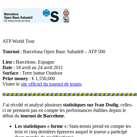
ATP World Tour
Tournoi
: Barcelona Open Banc Sabadell – ATP 500
Lieu :
Barcelone, Espagne
Date
: 18 avril au 24 avril 2011
Surface
: Terre battue Outdoor
Prize money
: € 1,550,000
Visiter le
site officiel du tournoi de tennis
.
J’ai récolté et analysé plusieurs
statistiques sur Ivan Dodig
; celles-
ci ne prennent pas en compte les performances établies depuis le
début du
tournoi de Barcelone
.
Les statistiques « forme »
: Stats-tennis prend en compte les
trois et cinq dernières épreuves auquel le joueur a participé