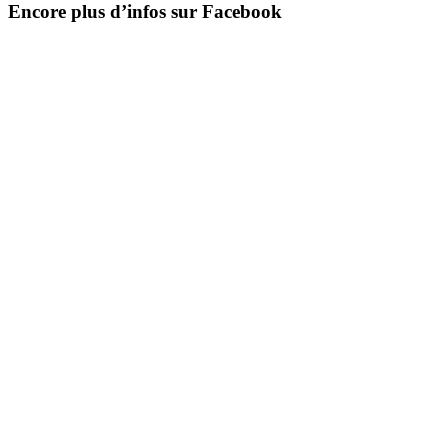
Encore plus d’infos sur Facebook