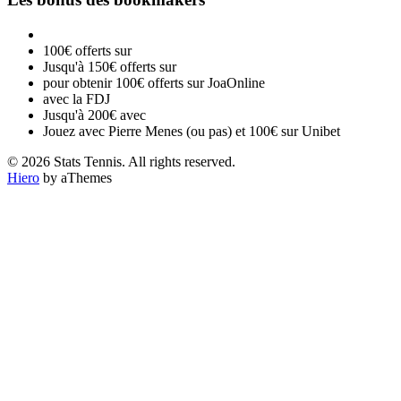
100€ offerts sur
Jusqu'à 150€ offerts sur
pour obtenir 100€ offerts sur JoaOnline
avec la FDJ
Jusqu'à 200€ avec
Jouez avec Pierre Menes (ou pas) et 100€ sur Unibet
© 2026 Stats Tennis. All rights reserved.
Hiero
by aThemes