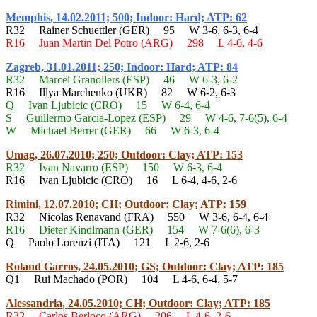
Memphis, 14.02.2011; 500; Indoor: Hard; ATP: 62
R32 Rainer Schuettler (GER) 95 W 3-6, 6-3, 6-4
R16 Juan Martin Del Potro (ARG) 298 L 4-6, 4-6
Zagreb, 31.01.2011; 250; Indoor: Hard; ATP: 84
R32 Marcel Granollers (ESP) 46 W 6-3, 6-2
R16 Illya Marchenko (UKR) 82 W 6-2, 6-3
Q Ivan Ljubicic (CRO) 15 W 6-4, 6-4
S Guillermo Garcia-Lopez (ESP) 29 W 4-6, 7-6(5), 6-4
W Michael Berrer (GER) 66 W 6-3, 6-4
Umag, 26.07.2010; 250; Outdoor: Clay; ATP: 153
R32 Ivan Navarro (ESP) 150 W 6-3, 6-4
R16 Ivan Ljubicic (CRO) 16 L 6-4, 4-6, 2-6
Rimini, 12.07.2010; CH; Outdoor: Clay; ATP: 159
R32 Nicolas Renavand (FRA) 550 W 3-6, 6-4, 6-4
R16 Dieter Kindlmann (GER) 154 W 7-6(6), 6-3
Q Paolo Lorenzi (ITA) 121 L 2-6, 2-6
Roland Garros, 24.05.2010; GS; Outdoor: Clay; ATP: 185
Q1 Rui Machado (POR) 104 L 4-6, 6-4, 5-7
Alessandria, 24.05.2010; CH; Outdoor: Clay; ATP: 185
R32 Carlos Berlocq (ARG) 206 L 4-6, 2-6