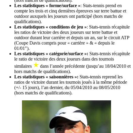
(hors matchs de qualifications).
Les statistiques « forme/surface »
: Stats-tennis prend en
compte les trois et cinq dernières épreuves sur terre battue et
outdoor auxquels les joueurs ont participé (hors matchs de
qualifications).
Les statistiques « conditions de jeu »
: Stats-tennis récapitule
les ratios de victoire des deux joueurs sur terre battue et
outdoor durant leur carrière et depuis un an, sur le circuit ATP
(Coupe Davis compris pour « carrière » & « depuis le
01/01″).
Les statistiques « catégorie/surface »:
Stats-tennis récapitule
le ratio de victoire des deux joueurs dans des tournois
similaires
dans l’année précédente (jusqu’au 18/04/2010 et
hors matchs de qualifications).
Les statistiques « saisonnières »:
Stats-tennis reprend les
ratios de victoire durant les tournois joués à la même période
(+/- 15 jours), l’an dernier, du 05/04/2010 au 08/05/2010
(hors matchs de qualifications).