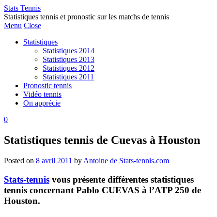
Stats Tennis
Statistiques tennis et pronostic sur les matchs de tennis
Menu
Close
Statistiques
Statistiques 2014
Statistiques 2013
Statistiques 2012
Statistiques 2011
Pronostic tennis
Vidéo tennis
On apprécie
0
Statistiques tennis de Cuevas à Houston
Posted on
8 avril 2011
by
Antoine de Stats-tennis.com
Stats-tennis
vous présente différentes statistiques
tennis concernant Pablo CUEVAS à l’ATP 250 de
Houston.