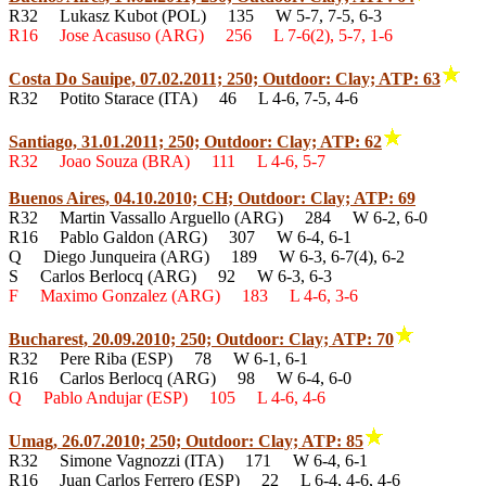
R32 Lukasz Kubot (POL) 135 W 5-7, 7-5, 6-3
R16 Jose Acasuso (ARG) 256 L 7-6(2), 5-7, 1-6
Costa Do Sauipe, 07.02.2011; 250; Outdoor: Clay; ATP: 63
R32 Potito Starace (ITA) 46 L 4-6, 7-5, 4-6
Santiago, 31.01.2011; 250; Outdoor: Clay; ATP: 62
R32 Joao Souza (BRA) 111 L 4-6, 5-7
Buenos Aires, 04.10.2010; CH; Outdoor: Clay; ATP: 69
R32 Martin Vassallo Arguello (ARG) 284 W 6-2, 6-0
R16 Pablo Galdon (ARG) 307 W 6-4, 6-1
Q Diego Junqueira (ARG) 189 W 6-3, 6-7(4), 6-2
S Carlos Berlocq (ARG) 92 W 6-3, 6-3
F Maximo Gonzalez (ARG) 183 L 4-6, 3-6
Bucharest, 20.09.2010; 250; Outdoor: Clay; ATP: 70
R32 Pere Riba (ESP) 78 W 6-1, 6-1
R16 Carlos Berlocq (ARG) 98 W 6-4, 6-0
Q Pablo Andujar (ESP) 105 L 4-6, 4-6
Umag, 26.07.2010; 250; Outdoor: Clay; ATP: 85
R32 Simone Vagnozzi (ITA) 171 W 6-4, 6-1
R16 Juan Carlos Ferrero (ESP) 22 L 6-4, 4-6, 4-6