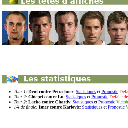
-
Tour 1:
Dent contre Petzschner
:
Statistiques
et
Pronostic
Défa
Tour 2:
Ginepri contre Lu
:
Statistiques
et
Pronostic
Défaite de
Tour 2:
Lacko contre Chardy
:
Statistiques
et
Pronostic
Victoi
1/4 de finale:
Isner contre Karlovic
:
Statistiques
et
Pronostic
V