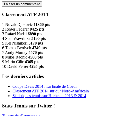
Classement ATP 2014
1 Novak Djokovic
11360 pts
2 Roger Federer
9425 pts
3 Rafael Nadal
6890 pts
4 Stan Wawrinka
5190 pts
5 Kei Nishikori
5170 pts
6 Tomas Berdych
4740 pts
7 Andy Murray
4570 pts
8 Milos Raonic
4500 pts
9 Marin Cilic
4365 pts
10 David Ferrer
4295 pts
Les derniers articles
Coupe Davis 2014 : La finale de Coeur
Classement ATP 2014 sur dur Nord-Américain
Statistiques tennis sur Herbe en 2013 & 2014
Stats Tennis sur Twitter !
Tweets de @statstennis