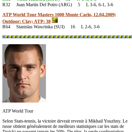
R32 Juan Martin Del Potro (ARG) 5 L 3-6, 6-1, 3-6
ATP World Tour Masters 1000 Monte Carlo, 12.04.2009;
Outdoor: Clay; ATP: 38
R64 Stanislas Wawrinka (SUI) 16 L 2-6, 3-6
ATP World Tour
Selon Stats-tennis, la victoire devrait revenir à Mikhail Youzhny. Le
russe obtient généralement de meilleurs statistiques car les stats de
Troicki ne passent jamais les 50%. De plus, la seule confrontation