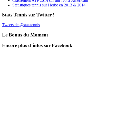
Classement ATP 2014 sur dur Nord-Américain
Statistiques tennis sur Herbe en 2013 & 2014
Stats Tennis sur Twitter !
Tweets de @statstennis
Le Bonus du Moment
Encore plus d’infos sur Facebook