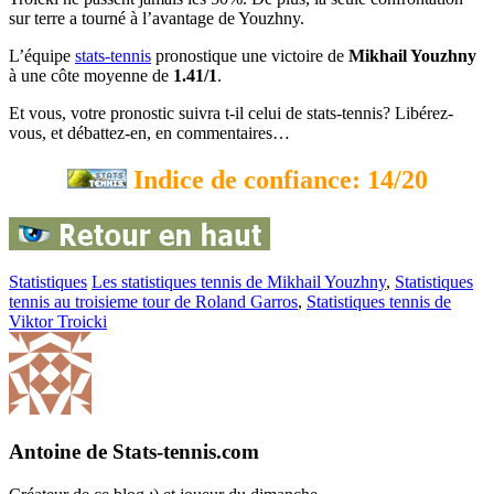
sur terre a tourné à l’avantage de Youzhny.
L’équipe
stats-tennis
pronostique une victoire de
Mikhail Youzhny
à une côte moyenne de
1.41/1
.
Et vous, votre pronostic suivra t-il celui de stats-tennis? Libérez-
vous, et débattez-en, en commentaires…
Indice de confiance: 14/20
Statistiques
Les statistiques tennis de Mikhail Youzhny
,
Statistiques
tennis au troisieme tour de Roland Garros
,
Statistiques tennis de
Viktor Troicki
Antoine de Stats-tennis.com