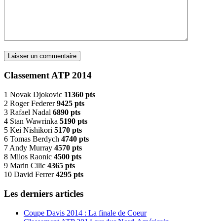
Classement ATP 2014
1 Novak Djokovic
11360 pts
2 Roger Federer
9425 pts
3 Rafael Nadal
6890 pts
4 Stan Wawrinka
5190 pts
5 Kei Nishikori
5170 pts
6 Tomas Berdych
4740 pts
7 Andy Murray
4570 pts
8 Milos Raonic
4500 pts
9 Marin Cilic
4365 pts
10 David Ferrer
4295 pts
Les derniers articles
Coupe Davis 2014 : La finale de Coeur