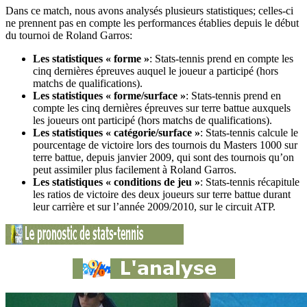
Dans ce match, nous avons analysés plusieurs statistiques; celles-ci
ne prennent pas en compte les performances établies depuis le début
du tournoi de Roland Garros:
Les statistiques « forme »
: Stats-tennis prend en compte les
cinq dernières épreuves auquel le joueur a participé (hors
matchs de qualifications).
Les statistiques « forme/surface »
: Stats-tennis prend en
compte les cinq dernières épreuves sur terre battue auxquels
les joueurs ont participé (hors matchs de qualifications).
Les statistiques « catégorie/surface »
: Stats-tennis calcule le
pourcentage de victoire lors des tournois du Masters 1000 sur
terre battue, depuis janvier 2009, qui sont des tournois qu’on
peut assimiler plus facilement à Roland Garros.
Les statistiques « conditions de jeu »
: Stats-tennis récapitule
les ratios de victoire des deux joueurs sur terre battue durant
leur carrière et sur l’année 2009/2010, sur le circuit ATP.