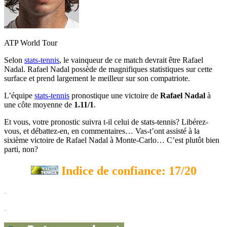
ATP World Tour
Selon
stats-tennis
, le vainqueur de ce match devrait être Rafael
Nadal. Rafael Nadal possède de magnifiques statistiques sur cette
surface et prend largement le meilleur sur son compatriote.
L’équipe
stats-tennis
pronostique une victoire de
Rafael Nadal
à
une côte moyenne de
1.11/1
.
Et vous, votre pronostic suivra t-il celui de stats-tennis? Libérez-
vous, et débattez-en, en commentaires… Vas-t’ont assisté à la
sixième victoire de Rafael Nadal à Monte-Carlo… C’est plutôt bien
parti, non?
Indice de confiance: 17/20
-
-