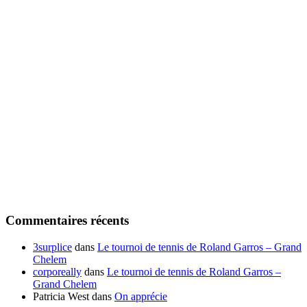
Commentaires récents
3surplice
dans
Le tournoi de tennis de Roland Garros – Grand
Chelem
corporeally
dans
Le tournoi de tennis de Roland Garros –
Grand Chelem
Patricia West
dans
On apprécie