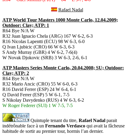
Rafael Nadal
ATP World Tour Masters 1000 Monte Carlo, 12.04.2009;
Outdoor: Clay; ATP: 1
R64 Bye N/A W
R32 Juan Ignacio Chela (ARG) 167 W 6-2, 6-3
R16 Nicolas Lapentti (ECU) 98 W 6-3, 6-0
Q Ivan Ljubicic (CRO) 66 W 6-3, 6-3
S Andy Murray (GBR) 4 W 6-2, 7-6(4)
W Novak Djokovic (SRB) 3 W 6-3, 2-6, 6-1
ATP Masters Series Monte Carlo, 20.04.2008; SU; Outdoor:
Clay; ATP: 2
R64 Bye N/A W
R32 Mario Ancic (CRO) 55 W 6-0, 6-3
R16 David Ferrer (ESP) 24 W 6-4, 6-1
Q David Ferrer (ESP) 5 W 6-1, 7-5
S Nikolay Davydenko (RUS) 4 W 6-3, 6-2
W Roger Federer (SUI) 1 W 7-5, 7-5
Quintuple tenant du titre,
Rafael Nadal
parait
indétrônable face à un
Fernando Verdasco
qui avait la fâcheuse
habitude de sortir au premier tour, hormis l’an dernier.