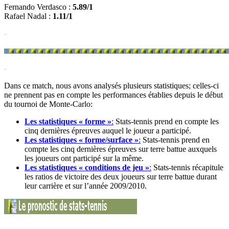
Fernando Verdasco :
5.89/1
Rafael Nadal :
1.11/1
-
-
Dans ce match, nous avons analysés plusieurs statistiques; celles-ci
ne prennent pas en compte les performances établies depuis le début
du tournoi de Monte-Carlo:
Les statistiques « forme »
:
Stats-tennis prend en compte les
cinq dernières épreuves auquel le joueur a participé.
Les statistiques « forme/surface »
:
Stats-tennis prend en
compte les cinq dernières épreuves sur terre battue auxquels
les joueurs ont participé sur la même.
Les statistiques « conditions de jeu »
:
Stats-tennis récapitule
les ratios de victoire des deux joueurs sur terre battue durant
leur carrière et sur l’année 2009/2010.
-