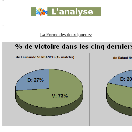
-
La Forme des deux joueurs: