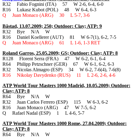
R32 Fabio Fognini (ITA) 57 W 2-6, 6-4, 6-0
R16 Lukasz Kubot (POL) 48 W 6-4, 6-3
Q Juan Monaco (ARG) 30 L 5-7, 3-6
Båstad, 13.07.2009; 250; Outdoor: Clay; ATP: 9
R32 Bye N/A W
R16 Daniel Koellerer (AUT) 81 W 6-7(1), 6-2, 7-5
Q Juan Monaco (ARG) 61 L 1-6, 1-3 RET
Roland Garros, 25.05.2009; GS; Outdoor: Clay; ATP: 8
R128 Florent Serra (FRA) 47 W 6-2, 6-1, 6-4
R64 Philipp Petzschner (GER) 67 W 6-1, 6-2, 6-3
R32 Nicolas Almagro (ESP) 34 W 6-2, 7-6(4), 7-6(8)
R16 Nikolay Davydenko (RUS) 11 L 2-6, 2-6, 4-6
ATP World Tour Masters 1000 Madrid, 10.05.2009; Outdoor:
Clay; ATP: 8
R64 Bye N/A W
R32 Juan Carlos Ferrero (ESP) 115 W 6-3, 6-2
R16 Juan Monaco (ARG) 47 W 7-5, 6-2
Q Rafael Nadal (ESP) 1 L 4-6, 5-7
ATP World Tour Masters 1000 Rome, 27.04.2009; Outdoor:
Clay; ATP: 8
R64 Bye N/A W