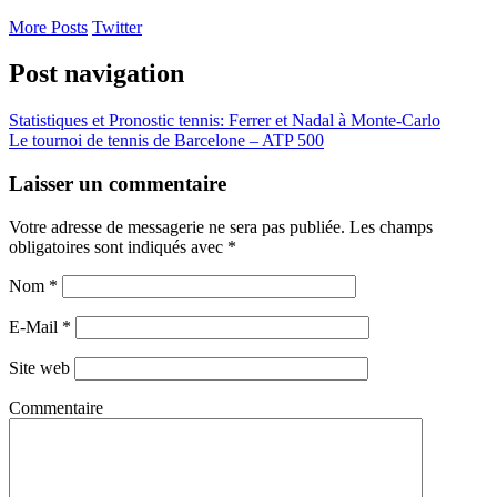
More Posts
Twitter
Post navigation
Statistiques et Pronostic tennis: Ferrer et Nadal à Monte-Carlo
Le tournoi de tennis de Barcelone – ATP 500
Laisser un commentaire
Votre adresse de messagerie ne sera pas publiée. Les champs
obligatoires sont indiqués avec
*
Nom
*
E-Mail
*
Site web
Commentaire