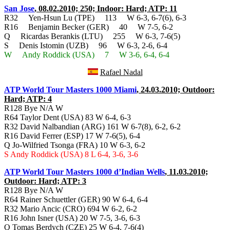
San Jose
, 08.02.2010; 250; Indoor: Hard; ATP: 11
R32 Yen-Hsun Lu (TPE) 113 W 6-3, 6-7(6), 6-3
R16 Benjamin Becker (GER) 40 W 7-5, 6-2
Q Ricardas Berankis (LTU) 255 W 6-3, 7-6(5)
S Denis Istomin (UZB) 96 W 6-3, 2-6, 6-4
W Andy Roddick (USA) 7 W 3-6, 6-4, 6-4
Rafael Nadal
ATP World Tour Masters 1000 Miami
, 24.03.2010; Outdoor:
Hard; ATP: 4
R128 Bye N/A W
R64 Taylor Dent (USA) 83 W 6-4, 6-3
R32 David Nalbandian (ARG) 161 W 6-7(8), 6-2, 6-2
R16 David Ferrer (ESP) 17 W 7-6(5), 6-4
Q Jo-Wilfried Tsonga (FRA) 10 W 6-3, 6-2
S Andy Roddick (USA) 8 L 6-4, 3-6, 3-6
ATP World Tour Masters 1000 d’Indian Wells
, 11.03.2010;
Outdoor: Hard; ATP: 3
R128 Bye N/A W
R64 Rainer Schuettler (GER) 90 W 6-4, 6-4
R32 Mario Ancic (CRO) 694 W 6-2, 6-2
R16 John Isner (USA) 20 W 7-5, 3-6, 6-3
Q Tomas Berdych (CZE) 25 W 6-4, 7-6(4)