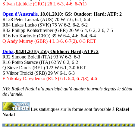
S Ivan Ljubicic (CRO) 26 L 6-3, 4-6, 6-7(1)
Open d’Australie
, 18.01.2010; GS; Outdoor: Hard; ATP: 2
R128 Peter Luczak (AUS) 70 W 7-6, 6-1, 6-4
R64 Lukas Lacko (SVK) 75 W 6-2, 6-2, 6-2
R32 Philipp Kohlschreiber (GER) 26 W 6-4, 6-2, 2-6, 7-5
R16 Ivo Karlovic (CRO) 39 W 6-4, 4-6, 6-4, 6-4
Q Andy Murray (GBR) 4 L 3-6, 6-7(2), 0-3 RET
Doha
, 04.01.2010; 250; Outdoor: Hard; ATP: 2
R32 Simone Bolelli (ITA) 93 W 6-3, 6-3
R16 Potito Starace (ITA) 62 W 6-2, 6-2
Q Steve Darcis (BEL) 122 W 6-1, 2-0 RET
S Viktor Troicki (SRB) 29 W 6-1, 6-3
F Nikolay Davydenko (RUS) 6 L 6-0, 6-7(8), 4-6
NB: Rafael Nadal n’a participé qu’à quatre tournois depuis le début
de l’année.
Les statistiques sur la forme sont favorable à
Rafael
Nadal
.