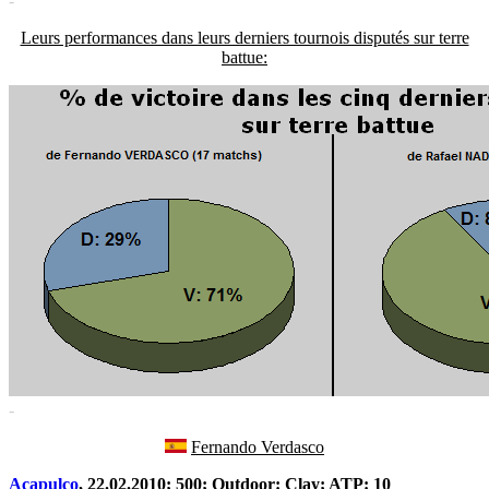
-
Leurs performances dans leurs derniers tournois disputés sur terre
battue:
-
Fernando Verdasco
Acapulco
, 22.02.2010; 500; Outdoor: Clay; ATP: 10