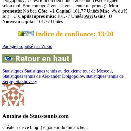
Dolgopolov… c’est tout ou rien donc l’abstention est de rigueur
selon moi. Bon courage à vous si vous tenter un prono ;).
Mon
pronostic
: No bet.
Côte
: -/1
Capital
: 101.77 Unités
Mise
: -% du K
soit – U
Capital après mise
: 101.77 Unités
Pari
Gains
: U
Nouveau capital
: 101.77 Unités
Indice de confiance: 13/20
Partage propulsé par Wikio
Statistiques
Statistiques tennis au deuxieme tour de Moscou
,
Statistiques tennis de Alexander Dolgopolov
,
statistiques tennis de
Sergiy Stakhovsky
Antoine de Stats-tennis.com
Créateur de ce blog :) et joueur du dimanche...