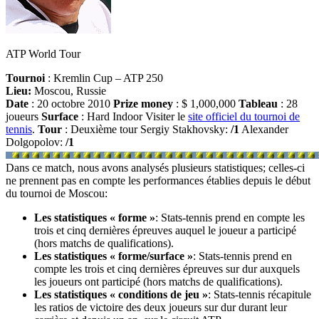
ATP World Tour
Tournoi
: Kremlin Cup – ATP 250
Lieu:
Moscou, Russie
Date
: 20 octobre 2010
Prize money
: $ 1,000,000
Tableau
: 28
joueurs
Surface
: Hard Indoor Visiter le
site officiel du tournoi de
tennis
.
Tour
: Deuxième tour Sergiy Stakhovsky:
/1
Alexander
Dolgopolov:
/1
Dans ce match, nous avons analysés plusieurs statistiques; celles-ci
ne prennent pas en compte les performances établies depuis le début
du tournoi de Moscou:
Les statistiques « forme »
: Stats-tennis prend en compte les
trois et cinq dernières épreuves auquel le joueur a participé
(hors matchs de qualifications).
Les statistiques « forme/surface »
: Stats-tennis prend en
compte les trois et cinq dernières épreuves sur dur auxquels
les joueurs ont participé (hors matchs de qualifications).
Les statistiques « conditions de jeu »
: Stats-tennis récapitule
les ratios de victoire des deux joueurs sur dur durant leur