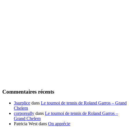
Commentaires récents
3surplice
dans
Le tournoi de tennis de Roland Garros – Grand
Chelem
corporeally
dans
Le tournoi de tennis de Roland Garros –
Grand Chelem
Patricia West
dans
On apprécie