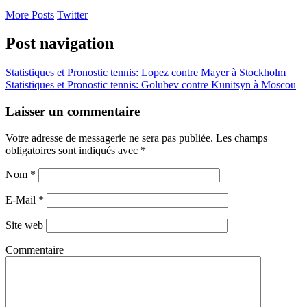
More Posts
Twitter
Post navigation
Statistiques et Pronostic tennis: Lopez contre Mayer à Stockholm
Statistiques et Pronostic tennis: Golubev contre Kunitsyn à Moscou
Laisser un commentaire
Votre adresse de messagerie ne sera pas publiée. Les champs
obligatoires sont indiqués avec
*
Nom
*
E-Mail
*
Site web
Commentaire