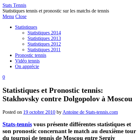
Stats Tennis
Statistiques tennis et pronostic sur les matchs de tennis
Menu
Close
Statistiques
Statistiques 2014
Statistiques 2013
Statistiques 2012
Statistiques 2011
Pronostic tennis
Vidéo tennis
On apprécie
0
Statistiques et Pronostic tennis:
Stakhovsky contre Dolgopolov à Moscou
Posted on
19 octobre 2010
by
Antoine de Stats-tennis.com
Stats-tennis
vous présente différentes statistiques et
son pronostic concernant le match au deuxième tour
du tournoi de tennis de Moscou entre Sergiy