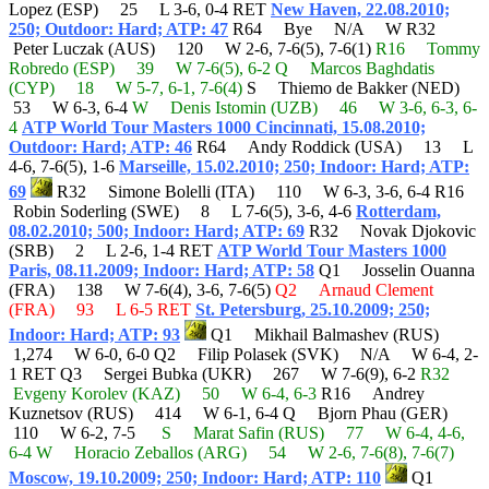
Lopez (ESP) 25 L 3-6, 0-4 RET
New Haven, 22.08.2010;
250; Outdoor: Hard; ATP: 47
R64 Bye N/A W R32
Peter Luczak (AUS) 120 W 2-6, 7-6(5), 7-6(1)
R16 Tommy
Robredo (ESP) 39 W 7-6(5), 6-2 Q Marcos Baghdatis
(CYP) 18 W 5-7, 6-1, 7-6(4)
S Thiemo de Bakker (NED)
53 W 6-3, 6-4
W Denis Istomin (UZB) 46 W 3-6, 6-3, 6-
4
ATP World Tour Masters 1000 Cincinnati, 15.08.2010;
Outdoor: Hard; ATP: 46
R64 Andy Roddick (USA) 13 L
4-6, 7-6(5), 1-6
Marseille, 15.02.2010; 250; Indoor: Hard; ATP:
69
R32 Simone Bolelli (ITA) 110 W 6-3, 3-6, 6-4 R16
Robin Soderling (SWE) 8 L 7-6(5), 3-6, 4-6
Rotterdam,
08.02.2010; 500; Indoor: Hard; ATP: 69
R32 Novak Djokovic
(SRB) 2 L 2-6, 1-4 RET
ATP World Tour Masters 1000
Paris, 08.11.2009; Indoor: Hard; ATP: 58
Q1 Josselin Ouanna
(FRA) 138 W 7-6(4), 3-6, 7-6(5)
Q2 Arnaud Clement
(FRA) 93 L 6-5 RET
St. Petersburg, 25.10.2009; 250;
Indoor: Hard; ATP: 93
Q1 Mikhail Balmashev (RUS)
1,274 W 6-0, 6-0 Q2 Filip Polasek (SVK) N/A W 6-4, 2-
1 RET Q3 Sergei Bubka (UKR) 267 W 7-6(9), 6-2
R32
Evgeny Korolev (KAZ) 50 W 6-4, 6-3
R16 Andrey
Kuznetsov (RUS) 414 W 6-1, 6-4 Q Bjorn Phau (GER)
110 W 6-2, 7-5
S Marat Safin (RUS) 77 W 6-4, 4-6,
6-4 W Horacio Zeballos (ARG) 54 W 2-6, 7-6(8), 7-6(7)
Moscow, 19.10.2009; 250; Indoor: Hard; ATP: 110
Q1