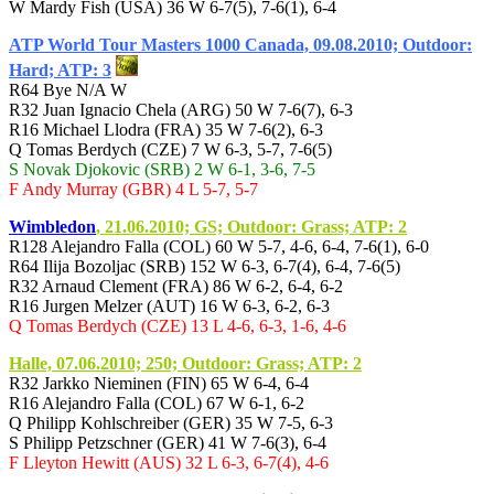
W Mardy Fish (USA) 36 W 6-7(5), 7-6(1), 6-4
ATP World Tour Masters 1000 Canada, 09.08.2010; Outdoor:
Hard; ATP: 3
R64 Bye N/A W
R32 Juan Ignacio Chela (ARG) 50 W 7-6(7), 6-3
R16 Michael Llodra (FRA) 35 W 7-6(2), 6-3
Q Tomas Berdych (CZE) 7 W 6-3, 5-7, 7-6(5)
S Novak Djokovic (SRB) 2 W 6-1, 3-6, 7-5
F Andy Murray (GBR) 4 L 5-7, 5-7
Wimbledon
, 21.06.2010; GS; Outdoor: Grass; ATP: 2
R128 Alejandro Falla (COL) 60 W 5-7, 4-6, 6-4, 7-6(1), 6-0
R64 Ilija Bozoljac (SRB) 152 W 6-3, 6-7(4), 6-4, 7-6(5)
R32 Arnaud Clement (FRA) 86 W 6-2, 6-4, 6-2
R16 Jurgen Melzer (AUT) 16 W 6-3, 6-2, 6-3
Q Tomas Berdych (CZE) 13 L 4-6, 6-3, 1-6, 4-6
Halle, 07.06.2010; 250; Outdoor: Grass; ATP: 2
R32 Jarkko Nieminen (FIN) 65 W 6-4, 6-4
R16 Alejandro Falla (COL) 67 W 6-1, 6-2
Q Philipp Kohlschreiber (GER) 35 W 7-5, 6-3
S Philipp Petzschner (GER) 41 W 7-6(3), 6-4
F Lleyton Hewitt (AUS) 32 L 6-3, 6-7(4), 4-6