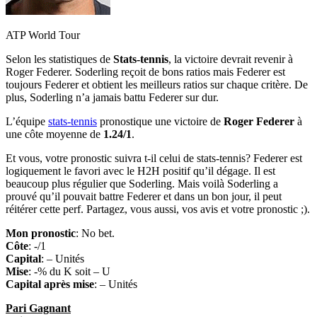
ATP World Tour
Selon les statistiques de
Stats-tennis
, la victoire devrait revenir à
Roger Federer. Soderling reçoit de bons ratios mais Federer est
toujours Federer et obtient les meilleurs ratios sur chaque critère. De
plus, Soderling n’a jamais battu Federer sur dur.
L’équipe
stats-tennis
pronostique une victoire de
Roger Federer
à
une côte moyenne de
1.24/1
.
Et vous, votre pronostic suivra t-il celui de stats-tennis? Federer est
logiquement le favori avec le H2H positif qu’il dégage. Il est
beaucoup plus régulier que Soderling. Mais voilà Soderling a
prouvé qu’il pouvait battre Federer et dans un bon jour, il peut
réitérer cette perf. Partagez, vous aussi, vos avis et votre pronostic ;).
Mon pronostic
: No bet.
Côte
: -/1
Capital
: – Unités
Mise
: -% du K soit – U
Capital après mise
: – Unités
Pari Gagnant