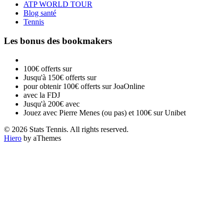
ATP WORLD TOUR
Blog santé
Tennis
Les bonus des bookmakers
100€ offerts sur
Jusqu'à 150€ offerts sur
pour obtenir 100€ offerts sur JoaOnline
avec la FDJ
Jusqu'à 200€ avec
Jouez avec Pierre Menes (ou pas) et 100€ sur Unibet
© 2026 Stats Tennis. All rights reserved.
Hiero
by aThemes