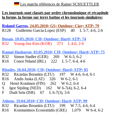
Les matchs références de Rainer SCHUETTLER
Les tournois sont classés par ordre chronologique et récapitule
la forme, la forme sur terre battue et les tournois similaires:
Roland Garros
, 24.05.2010; GS; Outdoor: Clay; ATP: 79
R128 Guillermo Garcia-Lopez (ESP) 40 L 5-7, 4-6, 2-6
Busan, 10.05.2010; CH; Outdoor: Hard; ATP: 74
R32 Young-Jun Kim (KOR) 373 L 4-6, 2-6
Ramat Hasharon, 03.05.2010; CH; Outdoor: Hard; ATP: 75
R32 Simon Stadler (GER) 269 W 6-3, 6-2
R16 Conor Niland (IRL) 222 L 5-7, 6-4, 4-6
Rhodes, 26.04.2010; CH; Outdoor: Hard; ATP: 85
R32 Ricardas Berankis (LTU) 197 W 4-6, 6-4, 6-1
R16 Andis Juska (LAT) 326 W 6-2, 6-1
Q Henri Kontinen (FIN) 262 W 6-2, 6-4
S Igor Sijsling (NED) 162 W 6-7(4), 6-2, 6-4
F Dudi Sela (ISR) 67 L 6-7(3), 3-6
Athens, 19.04.2010; CH; Outdoor: Hard; ATP: 99
R32 Ricardas Berankis (LTU) 199 W 7-5, 4-6, 6-4
R16 Konstantinos Economidis (GRE) 1,079 W 6-4, 6-2