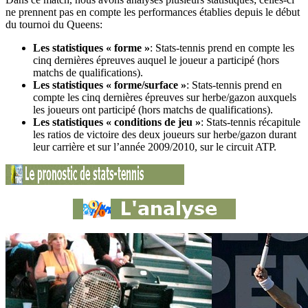
ne prennent pas en compte les performances établies depuis le début
du tournoi du Queens:
Les statistiques « forme »
: Stats-tennis prend en compte les
cinq dernières épreuves auquel le joueur a participé (hors
matchs de qualifications).
Les statistiques « forme/surface »
: Stats-tennis prend en
compte les cinq dernières épreuves sur herbe/gazon auxquels
les joueurs ont participé (hors matchs de qualifications).
Les statistiques « conditions de jeu »
: Stats-tennis récapitule
les ratios de victoire des deux joueurs sur herbe/gazon durant
leur carrière et sur l’année 2009/2010, sur le circuit ATP.