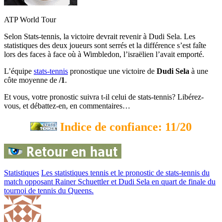
ATP World Tour
Selon Stats-tennis, la victoire devrait revenir à Dudi Sela. Les
statistiques des deux joueurs sont serrés et la différence s’est faîte
lors des faces à face où à Wimbledon, l’israëlien l’avait emporté.
L’équipe
stats-tennis
pronostique une victoire de
Dudi Sela
à une
côte moyenne de
/1
.
Et vous, votre pronostic suivra t-il celui de stats-tennis? Libérez-
vous, et débattez-en, en commentaires…
Indice de confiance: 11/20
Statistiques
Les statistiques tennis et le pronostic de stats-tennis du
match opposant Rainer Schuettler et Dudi Sela en quart de finale du
tournoi de tennis du Queens.