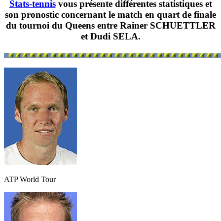
Stats-tennis
vous présente différentes statistiques et
son pronostic concernant le match en quart de finale
du tournoi du Queens entre Rainer SCHUETTLER
et Dudi SELA.
ATP World Tour