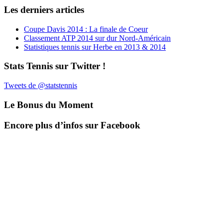
Les derniers articles
Coupe Davis 2014 : La finale de Coeur
Classement ATP 2014 sur dur Nord-Américain
Statistiques tennis sur Herbe en 2013 & 2014
Stats Tennis sur Twitter !
Tweets de @statstennis
Le Bonus du Moment
Encore plus d’infos sur Facebook