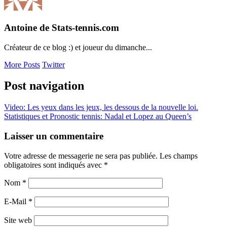
Antoine de Stats-tennis.com
Créateur de ce blog :) et joueur du dimanche...
More Posts
Twitter
Post navigation
Video: Les yeux dans les jeux, les dessous de la nouvelle loi.
Statistiques et Pronostic tennis: Nadal et Lopez au Queen’s
Laisser un commentaire
Votre adresse de messagerie ne sera pas publiée. Les champs
obligatoires sont indiqués avec
*
Nom
*
E-Mail
*
Site web