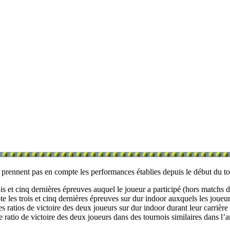
e prennent pas en compte les performances établies depuis le début du t
ois et cinq dernières épreuves auquel le joueur a participé (hors matchs d
e les trois et cinq dernières épreuves sur dur indoor auxquels les joueur
les ratios de victoire des deux joueurs sur dur indoor durant leur carrière
le ratio de victoire des deux joueurs dans des tournois similaires dans 