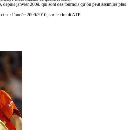
ue, depuis janvier 2009, qui sont des tournois qu’on peut assimiler plus
re et sur l’année 2009/2010, sur le circuit ATP.