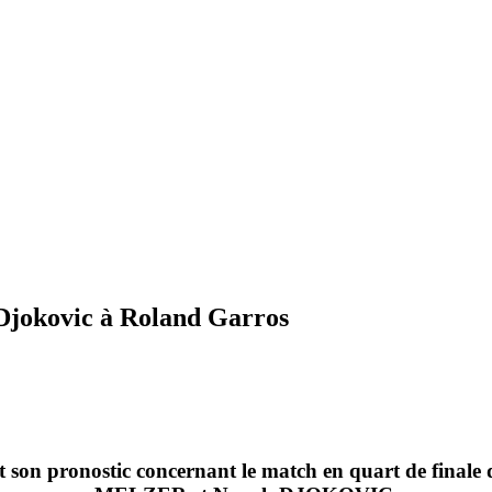
t Djokovic à Roland Garros
s et son pronostic concernant le match en quart de fin