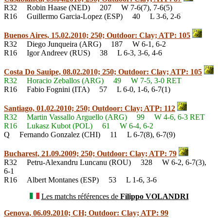
R32 Robin Haase (NED) 207 W 7-6(7), 7-6(5)
R16 Guillermo Garcia-Lopez (ESP) 40 L 3-6, 2-6
Buenos Aires, 15.02.2010; 250; Outdoor: Clay; ATP: 105
R32 Diego Junqueira (ARG) 187 W 6-1, 6-2
R16 Igor Andreev (RUS) 38 L 6-3, 3-6, 4-6
Costa Do Sauipe, 08.02.2010; 250; Outdoor: Clay; ATP: 105
R32 Horacio Zeballos (ARG) 49 W 7-5, 3-0 RET
R16 Fabio Fognini (ITA) 57 L 6-0, 1-6, 6-7(1)
Santiago, 01.02.2010; 250; Outdoor: Clay; ATP: 112
R32 Martin Vassallo Arguello (ARG) 99 W 4-6, 6-3 RET
R16 Lukasz Kubot (POL) 61 W 6-4, 6-2
Q Fernando Gonzalez (CHI) 11 L 6-7(8), 6-7(9)
Bucharest, 21.09.2009; 250; Outdoor: Clay; ATP: 79
R32 Petru-Alexandru Luncanu (ROU) 328 W 6-2, 6-7(3),
6-1
R16 Albert Montanes (ESP) 53 L 1-6, 3-6
Les matchs références de
Filippo VOLANDRI
Genova, 06.09.2010; CH; Outdoor: Clay; ATP: 99