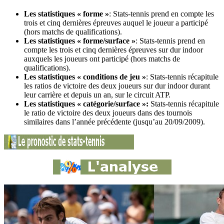
Les statistiques « forme »
: Stats-tennis prend en compte les
trois et cinq dernières épreuves auquel le joueur a participé
(hors matchs de qualifications).
Les statistiques « forme/surface »
: Stats-tennis prend en
compte les trois et cinq dernières épreuves sur dur indoor
auxquels les joueurs ont participé (hors matchs de
qualifications).
Les statistiques « conditions de jeu »
: Stats-tennis récapitule
les ratios de victoire des deux joueurs sur dur indoor durant
leur carrière et depuis un an, sur le circuit ATP.
Les statistiques « catégorie/surface »:
Stats-tennis récapitule
le ratio de victoire des deux joueurs dans des tournois
similaires dans l’année précédente (jusqu’au 20/09/2009).