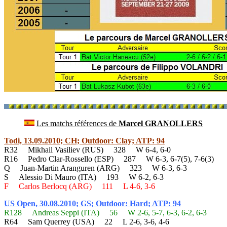
Les matchs références de
Marcel GRANOLLERS
Todi, 13.09.2010; CH; Outdoor: Clay; ATP: 94
R32 Mikhail Vasiliev (RUS) 328 W 6-4, 6-0
R16 Pedro Clar-Rossello (ESP) 287 W 6-3, 6-7(5), 7-6(3)
Q Juan-Martin Aranguren (ARG) 323 W 6-3, 6-3
S Alessio Di Mauro (ITA) 193 W 6-2, 6-3
F Carlos Berlocq (ARG) 111 L 4-6, 3-6
US Open, 30.08.2010; GS; Outdoor: Hard; ATP: 94
R128 Andreas Seppi (ITA) 56 W 2-6, 5-7, 6-3, 6-2, 6-3
R64 Sam Querrey (USA) 22 L 2-6, 3-6, 4-6