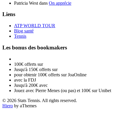
Patricia West
dans
On apprécie
Liens
ATP WORLD TOUR
Blog santé
Tennis
Les bonus des bookmakers
100€ offerts sur
Jusqu'à 150€ offerts sur
pour obtenir 100€ offerts sur JoaOnline
avec la FDJ
Jusqu'à 200€ avec
Jouez avec Pierre Menes (ou pas) et 100€ sur Unibet
© 2026 Stats Tennis. All rights reserved.
Hiero
by aThemes