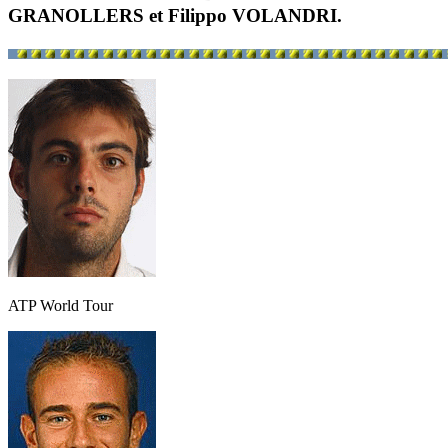
GRANOLLERS et Filippo VOLANDRI.
ATP World Tour