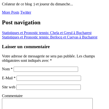
Créateur de ce blog :) et joueur du dimanche...
More Posts
Twitter
Post navigation
Statistiques et Pronostic tennis: Chela et Greul à Bucharest
Statistiques et Pronostic tennis: Berlocq et Cuevas à Bucharest
Laisser un commentaire
Votre adresse de messagerie ne sera pas publiée. Les champs
obligatoires sont indiqués avec
*
Nom
*
E-Mail
*
Site web
Commentaire