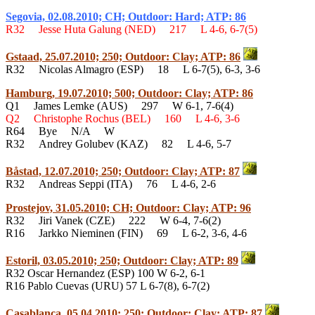
Segovia, 02.08.2010; CH; Outdoor: Hard; ATP: 86
R32 Jesse Huta Galung (NED) 217 L 4-6, 6-7(5)
Gstaad, 25.07.2010; 250; Outdoor: Clay; ATP: 86
R32 Nicolas Almagro (ESP) 18 L 6-7(5), 6-3, 3-6
Hamburg, 19.07.2010; 500; Outdoor: Clay; ATP: 86
Q1 James Lemke (AUS) 297 W 6-1, 7-6(4)
Q2 Christophe Rochus (BEL) 160 L 4-6, 3-6
R64 Bye N/A W
R32 Andrey Golubev (KAZ) 82 L 4-6, 5-7
Båstad, 12.07.2010; 250; Outdoor: Clay; ATP: 87
R32 Andreas Seppi (ITA) 76 L 4-6, 2-6
Prostejov, 31.05.2010; CH; Outdoor: Clay; ATP: 96
R32 Jiri Vanek (CZE) 222 W 6-4, 7-6(2)
R16 Jarkko Nieminen (FIN) 69 L 6-2, 3-6, 4-6
Estoril, 03.05.2010; 250; Outdoor: Clay; ATP: 89
R32 Oscar Hernandez (ESP) 100 W 6-2, 6-1
R16 Pablo Cuevas (URU) 57 L 6-7(8), 6-7(2)
Casablanca, 05.04.2010; 250; Outdoor: Clay; ATP: 87