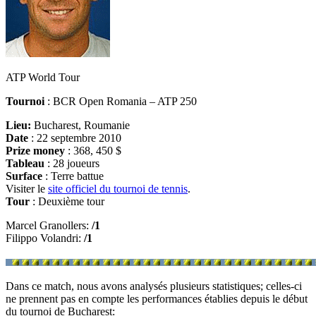
ATP World Tour
Tournoi
: BCR Open Romania – ATP 250
Lieu:
Bucharest, Roumanie
Date
: 22 septembre 2010
Prize money
: 368, 450 $
Tableau
: 28 joueurs
Surface
: Terre battue
Visiter le
site officiel du tournoi de tennis
.
Tour
: Deuxième tour
Marcel Granollers:
/1
Filippo Volandri:
/1
Dans ce match, nous avons analysés plusieurs statistiques; celles-ci
ne prennent pas en compte les performances établies depuis le début
du tournoi de Bucharest: