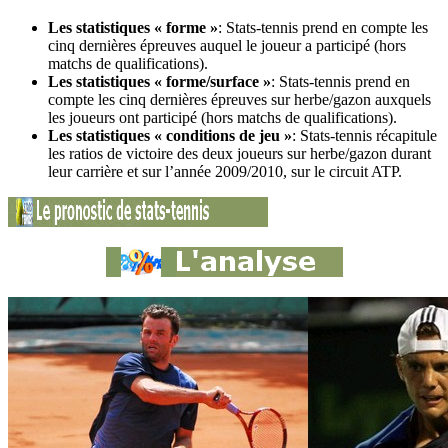
Les statistiques « forme »
: Stats-tennis prend en compte les
cinq dernières épreuves auquel le joueur a participé (hors
matchs de qualifications).
Les statistiques « forme/surface »
: Stats-tennis prend en
compte les cinq dernières épreuves sur herbe/gazon auxquels
les joueurs ont participé (hors matchs de qualifications).
Les statistiques « conditions de jeu »
: Stats-tennis récapitule
les ratios de victoire des deux joueurs sur herbe/gazon durant
leur carrière et sur l’année 2009/2010, sur le circuit ATP.