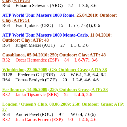
Clay; ATP: 56
R64 Eduardo Schwank (ARG) 52 L 3-6, 3-6
ATP World Tour Masters 1000 Rome
, 25.04.2010; Outdoor:
Clay; ATP: 51
R64 Ivan Ljubicic (CRO) 15 L 5-7, 7-6(1), 0-6
ATP World Tour
Masters 1000
Monte-Carlo
, 11.04.2010;
Outdoor: Clay; ATP: 48
R64 Jurgen Melzer (AUT) 27 L 3-6, 2-6
Casablanca, 05.04.2010; 250; Outdoor: Clay; ATP: 48
R32 Oscar Hernandez (ESP) 84 L 6-7(7), 3-6
Wimbledon, 22.06.2009; GS; Outdoor: Grass; ATP: 38
R128 Frederico Gil (POR) 83 W 6-1, 2-6, 6-4, 6-2
R64 Tomas Berdych (CZE) 20 L 2-6, 4-6, 4-6
Eastbourne, 14.06.2009; 250; Outdoor: Grass; ATP: 38
R32 Janko Tipsarevic (SRB) 52 L 4-6, 2-6
London / Queen’s Club, 08.06.2009; 250; Outdoor: Grass; ATP:
37
R64 Andrei Pavel (ROU) 911 W 6-4, 7-6(6)
R32 Juan Carlos Ferrero (ESP) 90 L 4-6, 4-6