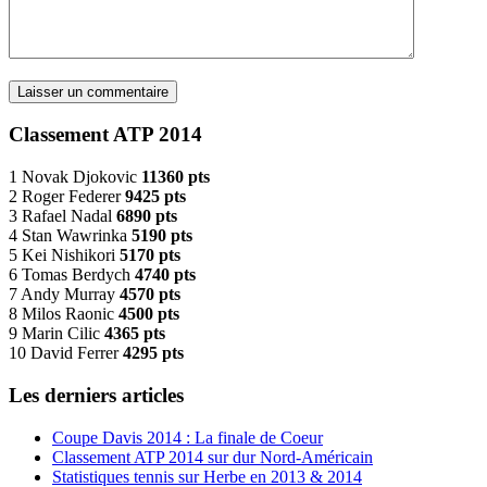
Classement ATP 2014
1 Novak Djokovic
11360 pts
2 Roger Federer
9425 pts
3 Rafael Nadal
6890 pts
4 Stan Wawrinka
5190 pts
5 Kei Nishikori
5170 pts
6 Tomas Berdych
4740 pts
7 Andy Murray
4570 pts
8 Milos Raonic
4500 pts
9 Marin Cilic
4365 pts
10 David Ferrer
4295 pts
Les derniers articles
Coupe Davis 2014 : La finale de Coeur
Classement ATP 2014 sur dur Nord-Américain
Statistiques tennis sur Herbe en 2013 & 2014