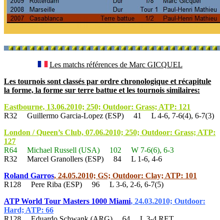
Les matchs références de Marc GICQUEL
Les tournois sont classés par ordre chronologique et récapitule
la forme, la forme sur terre battue et les tournois similaires:
Eastbourne, 13.06.2010; 250; Outdoor: Grass; ATP: 121
R32 Guillermo Garcia-Lopez (ESP) 41 L 4-6, 7-6(4), 6-7(3)
London / Queen’s Club, 07.06.2010; 250; Outdoor: Grass; ATP:
127
R64 Michael Russell (USA) 102 W 7-6(6), 6-3
R32 Marcel Granollers (ESP) 84 L 1-6, 4-6
Roland Garros
, 24.05.2010; GS; Outdoor: Clay; ATP: 101
R128 Pere Riba (ESP) 96 L 3-6, 2-6, 6-7(5)
ATP World Tour Masters 1000 Miami
, 24.03.2010; Outdoor:
Hard; ATP: 66
R128 Eduardo Schwank (ARG) 64 L 3-4 RET