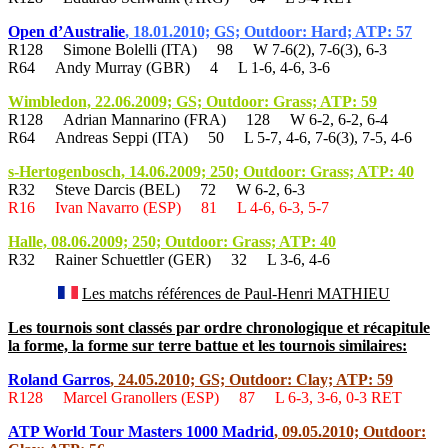
Open d’Australie
, 18.01.2010; GS; Outdoor: Hard; ATP: 57
R128 Simone Bolelli (ITA) 98 W 7-6(2), 7-6(3), 6-3
R64 Andy Murray (GBR) 4 L 1-6, 4-6, 3-6
Wimbledon, 22.06.2009; GS; Outdoor: Grass; ATP: 59
R128 Adrian Mannarino (FRA) 128 W 6-2, 6-2, 6-4
R64 Andreas Seppi (ITA) 50 L 5-7, 4-6, 7-6(3), 7-5, 4-6
s-Hertogenbosch, 14.06.2009; 250; Outdoor: Grass; ATP: 40
R32 Steve Darcis (BEL) 72 W 6-2, 6-3
R16 Ivan Navarro (ESP) 81 L 4-6, 6-3, 5-7
Halle, 08.06.2009; 250; Outdoor: Grass; ATP: 40
R32 Rainer Schuettler (GER) 32 L 3-6, 4-6
Les matchs références de
Paul-Henri MATHIEU
Les tournois sont classés par ordre chronologique et récapitule
la forme, la forme sur terre battue et les tournois similaires:
Roland Garros
, 24.05.2010; GS; Outdoor: Clay; ATP: 59
R128 Marcel Granollers (ESP) 87 L 6-3, 3-6, 0-3 RET
ATP World Tour Masters 1000 Madrid
, 09.05.2010; Outdoor: