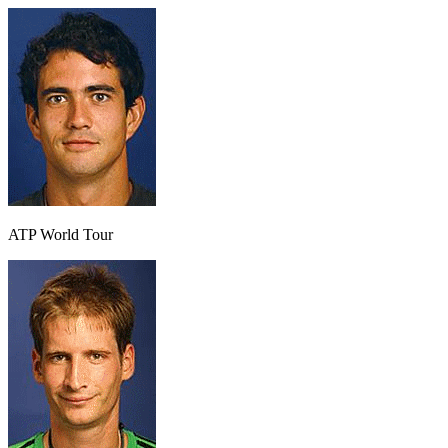
ATP World Tour