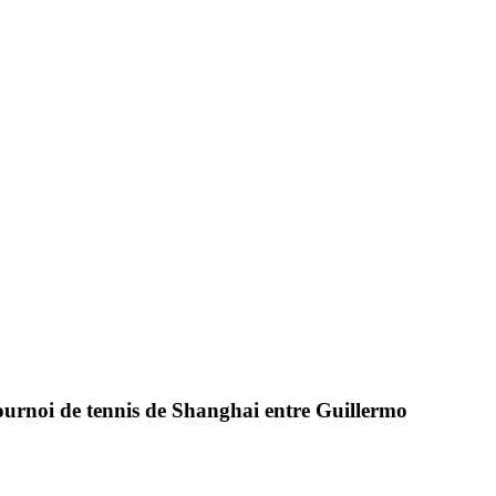
 tournoi de tennis de Shanghai entre Guillermo