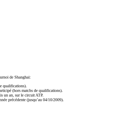
ournoi de Shanghai:
e qualifications).
articipé (hors matchs de qualifications).
is un an, sur le circuit ATP.
l’année précédente (jusqu’au 04/10/2009).