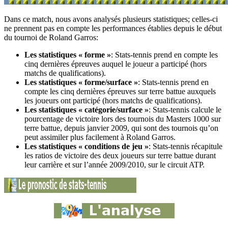
Dans ce match, nous avons analysés plusieurs statistiques; celles-ci
ne prennent pas en compte les performances établies depuis le début
du tournoi de Roland Garros:
Les statistiques « forme »
: Stats-tennis prend en compte les
cinq dernières épreuves auquel le joueur a participé (hors
matchs de qualifications).
Les statistiques « forme/surface »
: Stats-tennis prend en
compte les cinq dernières épreuves sur terre battue auxquels
les joueurs ont participé (hors matchs de qualifications).
Les statistiques « catégorie/surface »
: Stats-tennis calcule le
pourcentage de victoire lors des tournois du Masters 1000 sur
terre battue, depuis janvier 2009, qui sont des tournois qu’on
peut assimiler plus facilement à Roland Garros.
Les statistiques « conditions de jeu »
: Stats-tennis récapitule
les ratios de victoire des deux joueurs sur terre battue durant
leur carrière et sur l’année 2009/2010, sur le circuit ATP.