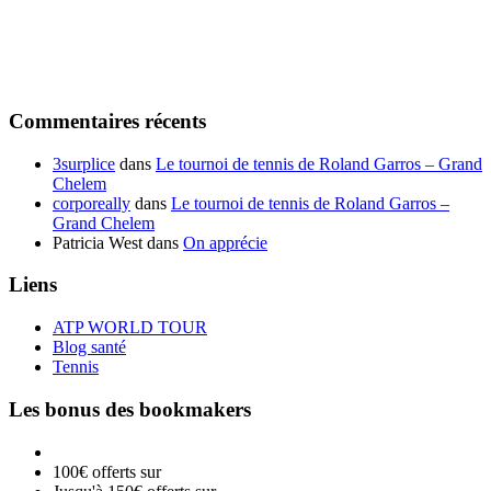
Commentaires récents
3surplice
dans
Le tournoi de tennis de Roland Garros – Grand
Chelem
corporeally
dans
Le tournoi de tennis de Roland Garros –
Grand Chelem
Patricia West
dans
On apprécie
Liens
ATP WORLD TOUR
Blog santé
Tennis
Les bonus des bookmakers
100€ offerts sur