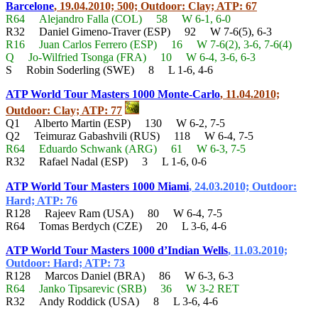
Barcelone
, 19.04.2010; 500; Outdoor: Clay; ATP: 67
R64 Alejandro Falla (COL) 58 W 6-1, 6-0
R32 Daniel Gimeno-Traver (ESP) 92 W 7-6(5), 6-3
R16 Juan Carlos Ferrero (ESP) 16 W 7-6(2), 3-6, 7-6(4)
Q Jo-Wilfried Tsonga (FRA) 10 W 6-4, 3-6, 6-3
S Robin Soderling (SWE) 8 L 1-6, 4-6
ATP World Tour
Masters 1000
Monte-Carlo
, 11.04.2010;
Outdoor: Clay; ATP: 77
Q1 Alberto Martin (ESP) 130 W 6-2, 7-5
Q2 Teimuraz Gabashvili (RUS) 118 W 6-4, 7-5
R64 Eduardo Schwank (ARG) 61 W 6-3, 7-5
R32 Rafael Nadal (ESP) 3 L 1-6, 0-6
ATP World Tour Masters 1000 Miami
, 24.03.2010; Outdoor:
Hard; ATP: 76
R128 Rajeev Ram (USA) 80 W 6-4, 7-5
R64 Tomas Berdych (CZE) 20 L 3-6, 4-6
ATP World Tour Masters 1000 d’Indian Wells
, 11.03.2010;
Outdoor: Hard; ATP: 73
R128 Marcos Daniel (BRA) 86 W 6-3, 6-3
R64 Janko Tipsarevic (SRB) 36 W 3-2 RET
R32 Andy Roddick (USA) 8 L 3-6, 4-6