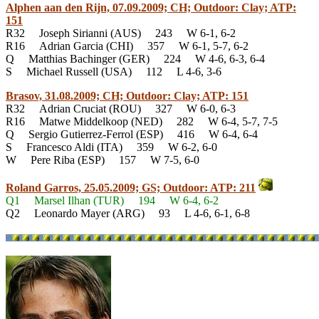
Alphen aan den Rijn, 07.09.2009; CH; Outdoor: Clay; ATP:
151
R32 Joseph Sirianni (AUS) 243 W 6-1, 6-2
R16 Adrian Garcia (CHI) 357 W 6-1, 5-7, 6-2
Q Matthias Bachinger (GER) 224 W 4-6, 6-3, 6-4
S Michael Russell (USA) 112 L 4-6, 3-6
Brasov, 31.08.2009; CH; Outdoor: Clay; ATP: 151
R32 Adrian Cruciat (ROU) 327 W 6-0, 6-3
R16 Matwe Middelkoop (NED) 282 W 6-4, 5-7, 7-5
Q Sergio Gutierrez-Ferrol (ESP) 416 W 6-4, 6-4
S Francesco Aldi (ITA) 359 W 6-2, 6-0
W Pere Riba (ESP) 157 W 7-5, 6-0
Roland Garros, 25.05.2009; GS; Outdoor: ATP: 211
Q1 Marsel Ilhan (TUR) 194 W 6-4, 6-2
Q2 Leonardo Mayer (ARG) 93 L 4-6, 6-1, 6-8