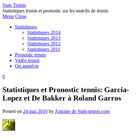
Stats Tennis
Statistiques tennis et pronostic sur les matchs de tennis
Menu
Close
Statistiques
Statistiques 2014
Statistiques 2013
Statistiques 2012
Statistiques 2011
Pronostic tennis
Vidéo tennis
On apprécie
0
Statistiques et Pronostic tennis: Garcia-
Lopez et De Bakker à Roland Garros
Posted on
24 mai 2010
by
Antoine de Stats-tennis.com