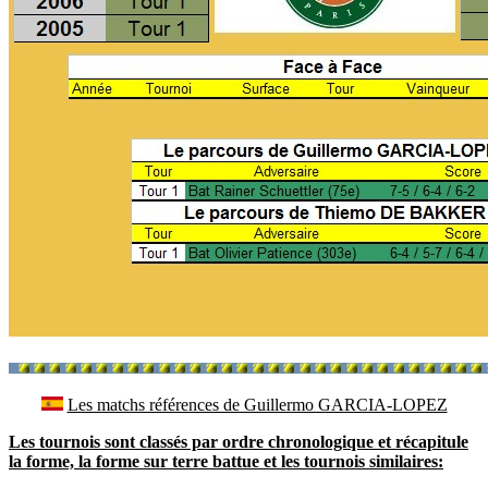
Les matchs références de Guillermo GARCIA-LOPEZ
Les tournois sont classés par ordre chronologique et récapitule
la forme, la forme sur terre battue et les tournois similaires: