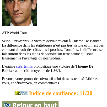
ATP World Tour
Selon Stats-tennis, la victoire devrait revenir à Thiemo De Bakker.
La différence dans les statistiques n’est pas très visible et il n’est pas
étonnant de voir des côtes aussi proches. Toutefois, la différence se
fait surtout dans les ratios de victoire sur terre battue qui sont
légèrement à l’avantage du néerlandais.
L’équipe
stats-tennis
pronostique une victoire de
Thiemo De
Bakker
à une côte moyenne de
1.86/1
.
Et vous, votre pronostic suivra t-il celui de stats-tennis? Libérez-
vous, et débattez-en, en commentaires…
Indice de confiance: 11/20