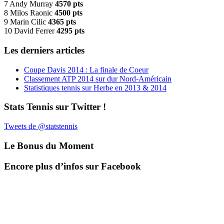
7 Andy Murray
4570 pts
8 Milos Raonic
4500 pts
9 Marin Cilic
4365 pts
10 David Ferrer
4295 pts
Les derniers articles
Coupe Davis 2014 : La finale de Coeur
Classement ATP 2014 sur dur Nord-Américain
Statistiques tennis sur Herbe en 2013 & 2014
Stats Tennis sur Twitter !
Tweets de @statstennis
Le Bonus du Moment
Encore plus d’infos sur Facebook