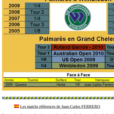
Les matchs références de Juan-Carlos FERRERO