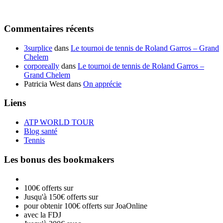
Commentaires récents
3surplice
dans
Le tournoi de tennis de Roland Garros – Grand
Chelem
corporeally
dans
Le tournoi de tennis de Roland Garros –
Grand Chelem
Patricia West
dans
On apprécie
Liens
ATP WORLD TOUR
Blog santé
Tennis
Les bonus des bookmakers
100€ offerts sur
Jusqu'à 150€ offerts sur
pour obtenir 100€ offerts sur JoaOnline
avec la FDJ