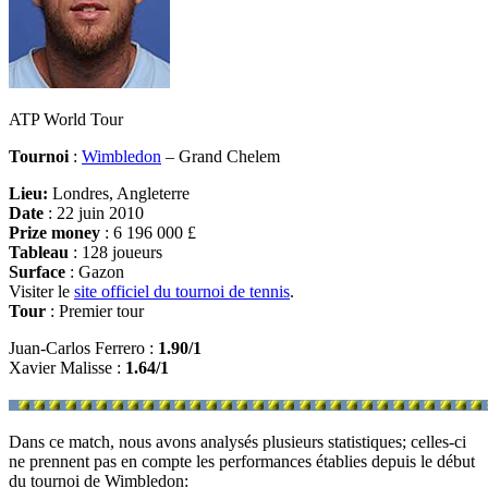
ATP World Tour
Tournoi
:
Wimbledon
– Grand Chelem
Lieu:
Londres, Angleterre
Date
: 22 juin 2010
Prize money
: 6 196 000 £
Tableau
: 128 joueurs
Surface
: Gazon
Visiter le
site officiel du tournoi de tennis
.
Tour
: Premier tour
Juan-Carlos Ferrero :
1.90/1
Xavier Malisse :
1.64/1
Dans ce match, nous avons analysés plusieurs statistiques; celles-ci
ne prennent pas en compte les performances établies depuis le début
du tournoi de Wimbledon: