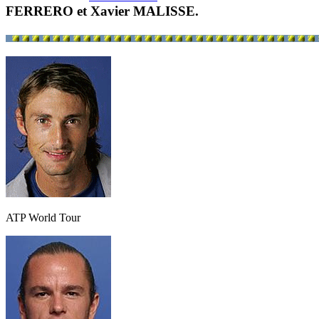
FERRERO et Xavier MALISSE.
ATP World Tour