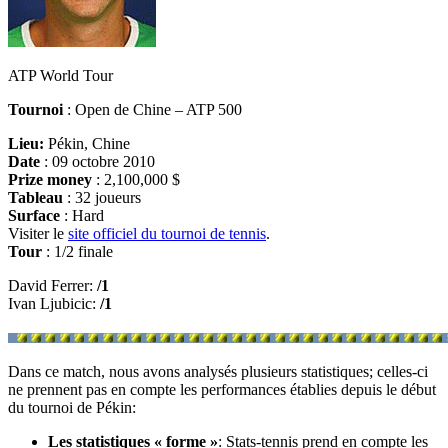
ATP World Tour
Tournoi
: Open de Chine – ATP 500
Lieu:
Pékin, Chine
Date
: 09 octobre 2010
Prize money
: 2,100,000 $
Tableau
: 32 joueurs
Surface
: Hard
Visiter le
site officiel du tournoi de tennis
.
Tour
: 1/2 finale
David Ferrer:
/1
Ivan Ljubicic:
/1
Dans ce match, nous avons analysés plusieurs statistiques; celles-ci
ne prennent pas en compte les performances établies depuis le début
du tournoi de Pékin:
Les statistiques « forme »
: Stats-tennis prend en compte les