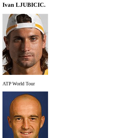
Ivan LJUBICIC.
ATP World Tour