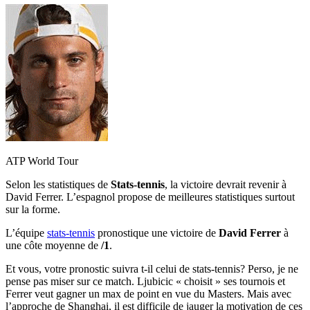
ATP World Tour
Selon les statistiques de
Stats-tennis
, la victoire devrait revenir à
David Ferrer. L’espagnol propose de meilleures statistiques surtout
sur la forme.
L’équipe
stats-tennis
pronostique une victoire de
David Ferrer
à
une côte moyenne de
/1
.
Et vous, votre pronostic suivra t-il celui de stats-tennis? Perso, je ne
pense pas miser sur ce match. Ljubicic « choisit » ses tournois et
Ferrer veut gagner un max de point en vue du Masters. Mais avec
l’approche de Shanghai, il est difficile de jauger la motivation de ces